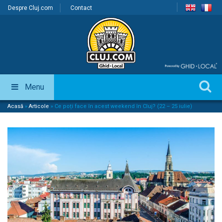
Despre Cluj.com
Contact
Menu
Acasă
»
Articole
»
Ce poți face în acest weekend în Cluj? (22 – 25 iulie)