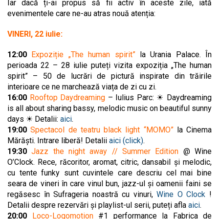
Iar dacă ți-ai propus să fii activ în aceste zile, iată
evenimentele care ne-au atras nouă atenția:
VINERI, 22 iulie:
12:00
Expoziție „The human spirit”
la Urania Palace. În
perioada 22 – 28 iulie puteți vizita expoziția „The human
spirit” – 50 de lucrări de pictură inspirate din trăirile
interioare ce ne marchează viața de zi cu zi.
16:00
Rooftop Daydreaming
– Iulius Parc: ☀ Daydreaming
is all about sharing bassy, melodic music on beautiful sunny
days ☀ Detalii:
aici
.
19:00
Spectacol de teatru black light “MOMO”
la Cinema
Mărăști. Intrare liberă! Detalii
aici (click)
.
19:30
Jazz the night away // Summer Edition
@ Wine
O’Clock. Rece, răcoritor, aromat, citric, dansabil și melodic,
cu tente funky sunt cuvintele care descriu cel mai bine
seara de vineri în care vinul bun, jazz-ul și oamenii faini se
regăsesc în Sufrageria noastră cu vinuri,
Wine O Clock
!
Detalii despre rezervări și playlist-ul serii, puteți afla
aici
.
20:00
Loco-Logomotion
#1 performance la Fabrica de