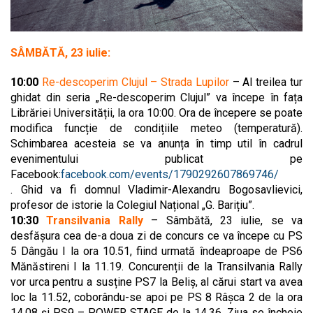
SÂMBĂTĂ, 23 iulie:
10:00
Re-descoperim Clujul – Strada Lupilor
– Al treilea tur
ghidat din seria „Re-descoperim Clujul” va începe în fața
Librăriei Universității, la ora 10:00. Ora de începere se poate
modifica funcție de condițiile meteo (temperatură).
Schimbarea acesteia se va anunța în timp util în cadrul
evenimentului publicat pe
Facebook:
facebook.com/events/1790292607869746/
. Ghid va fi domnul Vladimir-Alexandru Bogosavlievici,
profesor de istorie la Colegiul Național „G. Barițiu”.
10:30
Transilvania Rally
– Sâmbătă, 23 iulie, se va
desfășura cea de-a doua zi de concurs ce va începe cu PS
5 Dângău I la ora 10.51, fiind urmată îndeaproape de PS6
Mănăstireni I la 11.19. Concurenții de la Transilvania Rally
vor urca pentru a susține PS7 la Beliș, al cărui start va avea
loc la 11.52, coborându-se apoi pe PS 8 Râșca 2 de la ora
14.08 și PS9 – POWER STAGE de la 14.36. Ziua se încheie