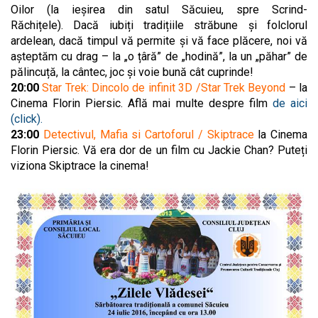
Oilor (la ieșirea din satul Săcuieu, spre Scrind-
Răchițele). Dacă iubiți tradițiile străbune și folclorul
ardelean, dacă timpul vă permite și vă face plăcere, noi vă
așteptăm cu drag – la „o țâră” de „hodină”, la un „păhar” de
pălincuță, la cântec, joc și voie bună cât cuprinde!
20:00
Star Trek: Dincolo de infinit 3D /Star Trek Beyond
– la
Cinema Florin Piersic. Află mai multe despre film
de aici
(click).
23:00
Detectivul, Mafia si Cartoforul / Skiptrace
la Cinema
Florin Piersic. Vă era dor de un film cu Jackie Chan? Puteți
viziona Skiptrace la cinema!