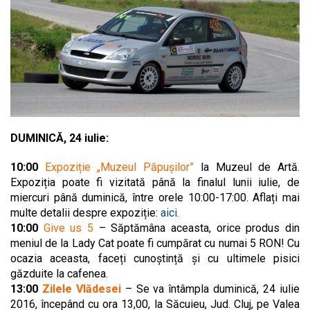
DUMINICĂ, 24 iulie:
10:00
Expoziție „Muzeul Păpușilor”
la Muzeul de Artă.
Expoziția poate fi vizitată până la finalul lunii iulie, de
miercuri până duminică, între orele 10:00-17:00. Aflați mai
multe detalii despre expoziție:
aici.
10:00
Give us 5
– Săptămâna aceasta, orice produs din
meniul de la Lady Cat poate fi cumpărat cu numai 5 RON! Cu
ocazia aceasta, faceți cunoștință și cu ultimele pisici
găzduite la cafenea.
13:00
Zilele Vlădesei
– Se va întâmpla duminică, 24 iulie
2016, începând cu ora 13,00, la Săcuieu, Jud. Cluj, pe Valea