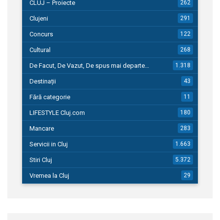
CLUJ – Proiecte
262
Clujeni
291
Concurs
122
Cultural
268
De Facut, De Vazut, De spus mai departe…
1.318
Destinații
43
Fără categorie
11
LIFESTYLE Cluj.com
180
Mancare
283
Servicii in Cluj
1.663
Stiri Cluj
5.372
Vremea la Cluj
29