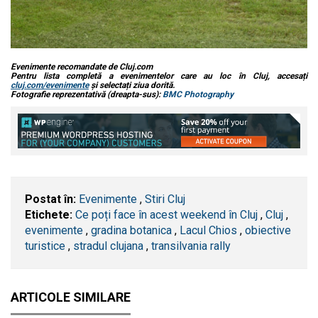
Evenimente recomandate de Cluj.com
Pentru lista completă a evenimentelor care au loc în Cluj, accesați
cluj.com/evenimente
și selectați ziua dorită.
Fotografie reprezentativă (dreapta-sus):
BMC Photography
Postat în:
Evenimente
,
Stiri Cluj
Etichete:
Ce poți face în acest weekend în Cluj
,
​Cluj
,
evenimente
,
gradina botanica
,
Lacul Chios
,
obiective
turistice
,
stradul clujana
,
transilvania rally
ARTICOLE SIMILARE