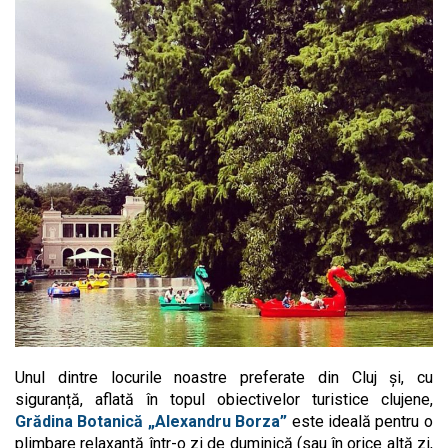
Unul dintre locurile noastre preferate din Cluj și, cu
siguranță, aflată în topul obiectivelor turistice clujene,
Grădina Botanică „Alexandru Borza”
este ideală pentru o
plimbare relaxantă într-o zi de duminică (sau în orice altă zi,