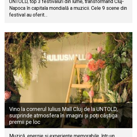
UNTOLD, top 3 festivaluri din lume, transformând Cluj-
Napoca în capitala mondială a muzicii. Cele 9 scene din
festival au oferit…
Vino la cornerul Iulius Mall Cluj de la UNTOLD,
surprinde atmosfera în imagini și poți câștiga
premii pe loc
Muzică, energie și experiențe memorabile, într-un