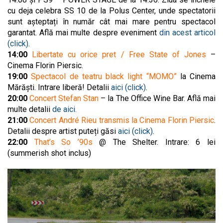
cu deja celebra SS 10 de la Polus Center, unde spectatorii
sunt așteptați în număr cât mai mare pentru spectacol
garantat.
Află mai multe despre eveniment
din acest articol
(click)
.
14:00
Libertate cu orice pret / Free State of Jones
–
Cinema Florin Piersic.
19:00
Spectacol de teatru black light “MOMO”
la Cinema
Mărăști. Intrare liberă! Detalii
aici (click)
.
20:00
Concert Stefan Stan
– la The Office Wine Bar. Află mai
multe detalii
de aici.
21:00
Concert André Rieu transmis la Cinema Florin Piersic
.
Detalii despre artist puteți găsi
aici (click)
.
22:00
That’s So ’90s
@ The Shelter. Intrare: 6 lei
(summerish shot inclus)