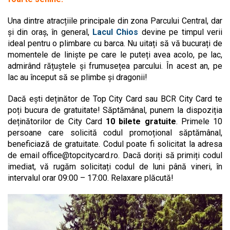
Una dintre atracțiile principale din zona Parcului Central, dar
și din oraș, în general,
Lacul Chios
devine pe timpul verii
ideal pentru o plimbare cu barca. Nu uitați să vă bucurați de
momentele de liniște pe care le puteți avea acolo, pe lac,
admirând rățuștele și frumusețea parcului. În acest an, pe
lac au început să se plimbe și dragonii!
Dacă ești deținător de Top City Card sau BCR City Card te
poți bucura de gratuitate! Săptămânal, punem la dispoziția
deținătorilor de City Card
10 bilete gratuite
. Primele 10
persoane care solicită codul promoțional săptămânal,
beneficiază de gratuitate. Codul poate fi solicitat la adresa
de email
office@topcitycard.ro
. Dacă doriți să primiți codul
imediat, vă rugăm solicitați codul de luni până vineri, în
intervalul orar 09:00 – 17:00. Relaxare plăcută!