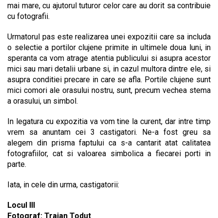
mai mare, cu ajutorul tuturor celor care au dorit sa contribuie
cu fotografii.
Urmatorul pas este realizarea unei expozitii care sa includa
o selectie a portilor clujene primite in ultimele doua luni, in
speranta ca vom atrage atentia publicului si asupra acestor
mici sau mari detalii urbane si, in cazul multora dintre ele, si
asupra conditiei precare in care se afla. Portile clujene sunt
mici comori ale orasului nostru, sunt, precum vechea stema
a orasului, un simbol.
In legatura cu expozitia va vom tine la curent, dar intre timp
vrem sa anuntam cei 3 castigatori. Ne-a fost greu sa
alegem din prisma faptului ca s-a cantarit atat calitatea
fotografiilor, cat si valoarea simbolica a fiecarei porti in
parte.
Iata, in cele din urma, castigatorii:
Locul III
Fotograf: Traian Todut