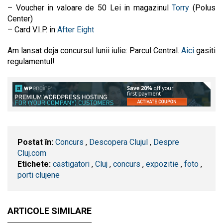
– Voucher in valoare de 50 Lei in magazinul
Torry
(Polus
Center)
– Card V.I.P. in
After Eight
Am lansat deja concursul lunii iulie: Parcul Central.
Aici
gasiti
regulamentul!
Postat în:
Concurs
,
Descopera Clujul
,
Despre
Cluj.com
Etichete:
castigatori
,
​Cluj
,
concurs
,
expozitie
,
foto
,
porti clujene
ARTICOLE SIMILARE