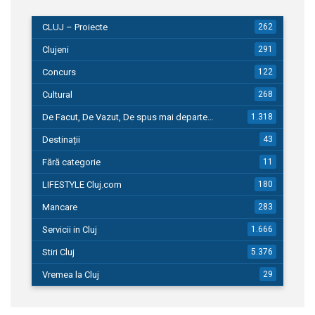
CLUJ – Proiecte
262
Clujeni
291
Concurs
122
Cultural
268
De Facut, De Vazut, De spus mai departe…
1.318
Destinații
43
Fără categorie
11
LIFESTYLE Cluj.com
180
Mancare
283
Servicii in Cluj
1.666
Stiri Cluj
5.376
Vremea la Cluj
29