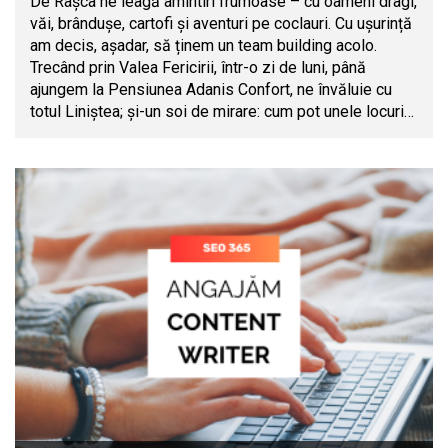
De Râșca ne leagă amintiri frumoase – cu oameni dragi,
văi, brândușe, cartofi și aventuri pe coclauri. Cu ușurință
am decis, așadar, să ținem un team building acolo.
Trecând prin Valea Fericirii, într-o zi de luni, până
ajungem la Pensiunea Adanis Confort, ne învăluie cu
totul Liniștea; și-un soi de mirare: cum pot unele locuri…