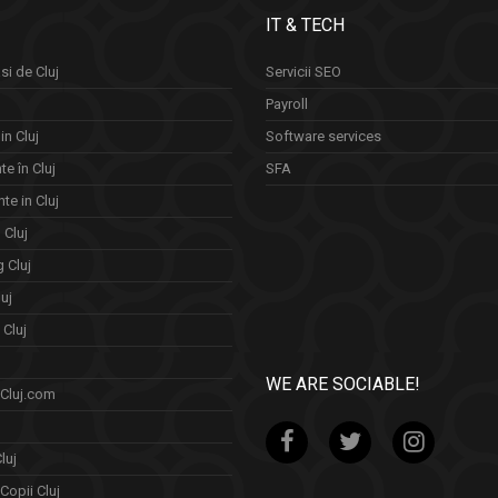
IT & TECH
si de Cluj
Servicii SEO
Payroll
in Cluj
Software services
e în Cluj
SFA
te in Cluj
n Cluj
 Cluj
uj
Cluj
WE ARE SOCIABLE!
 Cluj.com
luj
Copii Cluj