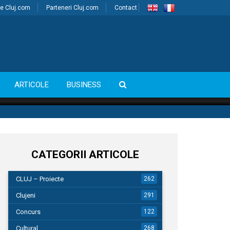
e Cluj.com
Parteneri Cluj.com
Contact
ARTICOLE
BUSINESS
CATEGORII ARTICOLE
CLUJ – Proiecte
262
Clujeni
291
Concurs
122
Cultural
268