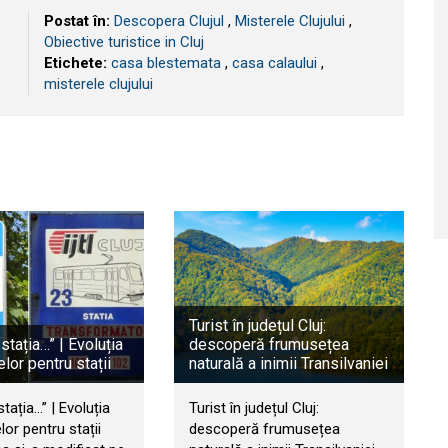
Postat în:
Descopera Clujul
,
Misterele Clujului
,
Obiective turistice in Cluj
Etichete:
casa blestemata
,
casa calaului
,
misterele clujului
Turist în județul Cluj:
tația…” | Evoluția
descoperă frumusețea
elor pentru stații
naturală a inimii Transilvaniei
tația…” | Evoluția
Turist în județul Cluj:
lor pentru stații
descoperă frumusețea