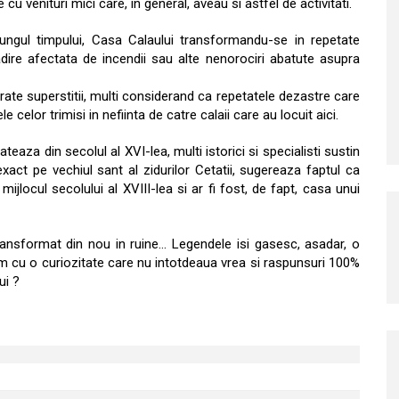
u venituri mici care, in general, aveau si astfel de activitati.
lungul timpului, Casa Calaului transformandu-se in repetate
ladire afectata de incendii sau alte nenorociri abatute asupra
ate superstitii, multi considerand ca repetatele dezastre care
e celor trimisi in nefiinta de catre calaii care au locuit aici.
eaza din secolul al XVI-lea, multi istorici si specialisti sustin
xact pe vechiul sant al zidurilor Cetatii, sugereaza faptul ca
ijlocul secolului al XVIII-lea si ar fi fost, de fapt, casa unui
ransformat din nou in ruine… Legendele isi gasesc, asadar, o
am cu o curiozitate care nu intotdeaua vrea si raspunsuri 100%
ui ?