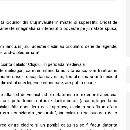
a locurilor din Cluj invaluite in mister si superstitii. Oricat de
starneste imaginatia si interesul o poveste pe jumatate spusa,
.
m Iancu, in jurul acestei cladiri au circulat o serie de legende,
derand-o blestemata!
cuinta calailor Clujului, in perioada medievala.
lte meleaguri, care renuntand la activitatea sa, s-ar fi retras in
numeroasele decapitari savarsite, fostul calau si-ar fi dedicat
it optimist al unei legende intunecate, am putea spune…
e afla lipit de vechiul zid al cetatii, insa in exteriorul acesteia.
 ar fi putut locui in afara zidurilor cetatii (asadar, legenda cu
abila). Altii considera ca dimpotriva, cladirea se afla in afara
u era considerata ,,necurata”, iar calaii nu se bucurau de o
rea dintre cladire si un posibil calau sa se fi facut datorita