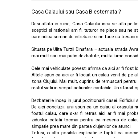
Casa Calaului sau Casa Blestemata ?
Desi aflata in ruine, Casa Calaului inca se afla pe list
sceptici si rationali am fi, tuturor ne place sau ne 
care ridica semne de intrebare si ne face sa tresarim
Situata pe Ulita Turzii Dinafara – actuala strada Avra
mai mult sau mai putin dezbatute, multa lume consi
Cele mai vehiculate povesti afirma ca aici ar fi fost lo
Altele spun ca aici ar fi locuit un calau venit de pe a
zona Clujului. Mai mult, cuprins de remuscari pentru 
restul vietii in scopul actiunilor caritabile. Un sfars
Dezbaterile incep in jurul pozitionarii casei. Edificiul s
De aici concluzii: unii spun ca un calau al orasului nu
fostul calau, care s-ar fi retras aici ar fi mai prob
zidurilor cetatii tocmai pentru ca meseria de cala
simpatie prea mare din partea clujenilor de atunci.
Totusi, o alta posibila explicatie e faptul ca asocie