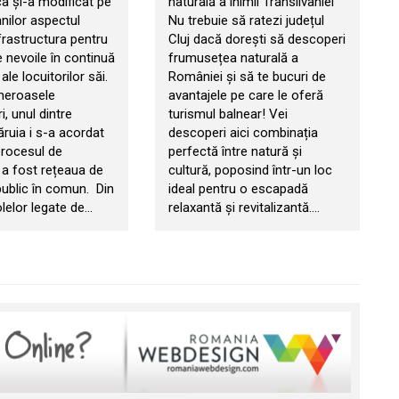
a și-a modificat pe
naturală a inimii Transilvaniei
nilor aspectul
Nu trebuie să ratezi județul
frastructura pentru
Cluj dacă dorești să descoperi
 nevoile în continuă
frumusețea naturală a
le locuitorilor săi.
României și să te bucuri de
meroasele
avantajele pe care le oferă
i, unul dintre
turismul balnear! Vei
căruia i s-a acordat
descoperi aici combinația
procesul de
perfectă între natură și
 a fost rețeaua de
cultură, poposind într-un loc
public în comun. Din
ideal pentru o escapadă
olelor legate de…
relaxantă și revitalizantă.…