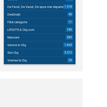
De Facut, De Vazut, De spus mai departe…
1.318
Destinații
43
Fără categorie
11
LIFESTYLE Cluj.com
180
Mancare
283
Servicii in Cluj
1.663
Stiri Cluj
5.372
Vremea la Cluj
29