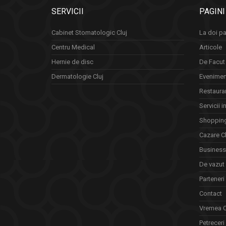
SERVICII
PAGINI
Cabinet Stomatologic Cluj
La doi pa
Centru Medical
Articole
Hernie de disc
De Facut 
Dermatologie Cluj
Eveniment
Restauran
Servicii i
Shopping
Cazare Cl
Business 
De vazut
Parteneri
Contact
Vremea C
Petreceri 