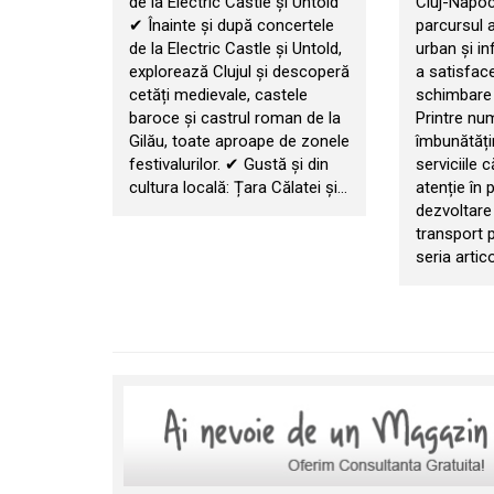
de la Electric Castle și Untold
Cluj-Napoc
✔ Înainte și după concertele
parcursul a
de la Electric Castle și Untold,
urban și in
explorează Clujul și descoperă
a satisface
cetăți medievale, castele
schimbare a
baroce și castrul roman de la
Printre nu
Gilău, toate aproape de zonele
îmbunătățir
festivalurilor. ✔ Gustă și din
serviciile 
cultura locală: Țara Călatei și…
atenție în 
dezvoltare
transport 
seria artic