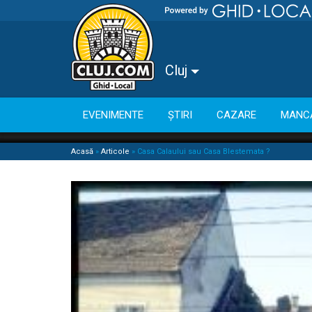
Cluj
EVENIMENTE
ȘTIRI
CAZARE
MANC
Acasă
»
Articole
»
Casa Calaului sau Casa Blestemata ?