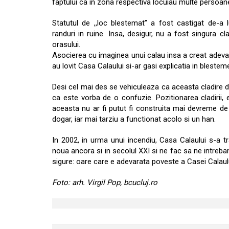
faptului ca in zona respectiva locuiau multe persoane c
Statutul de ,,loc blestemat” a fost castigat de-a 
randuri in ruine. Insa, desigur, nu a fost singura c
orasului.
Asocierea cu imaginea unui calau insa a creat adevar
au lovit Casa Calaului si-ar gasi explicatia in blestemel
Desi cel mai des se vehiculeaza ca aceasta cladire dat
ca este vorba de o confuzie. Pozitionarea cladirii, e
aceasta nu ar fi putut fi construita mai devreme de m
dogar, iar mai tarziu a functionat acolo si un han.
In 2002, in urma unui incendiu, Casa Calaului s-a t
noua ancora si in secolul XXI si ne fac sa ne intreb
sigure: oare care e adevarata poveste a Casei Calaul
Foto: arh. Virgil Pop, bcucluj.ro