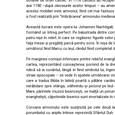
dotările de ordin catolic. În 1716 catolicii au recupe
anii 1740 –după obiceiurile acelor timpuri – au am
acestui mobilier este amvonul, fiind cel mai fastuos
a fost realizată prin ”îmbrăcarea” amvonului medieval d
Această lucrare este opera lui Johannes Nachtigall,
formând un întreg perfect. Pe balustrada dintre corn
patru nişe în relief, în care se regăsesc figurile celo
faţa mesei şi pregătiţi parcă pentru scris. În nişa de
următorul fiind Marcu cu leul, rândul fiind completat d
Pe marginea cornişei inferioare printre relieful evanghe
cartea, reprezentând cunoaşterea: pornind de la dr
ridică să ia cuvântul, lângă el fiind simbolul lui, îng
straie episcopale – se vede în spatele următoarei sta
care a tradus Biblia în latină poartă o pălărie cardina
nerăbdare spre stânga, odihnindu-şi piciorul pe leul 
Mare, părintele muzicii bisericeşti, se înalţă un por
evanghelişti, căpeteniile bisericii sunt imortalizate î
Coroana amvonului este susţinută pe cele două latu
porumbelul cu aripile întinse reprezintă Sfântul Duh.