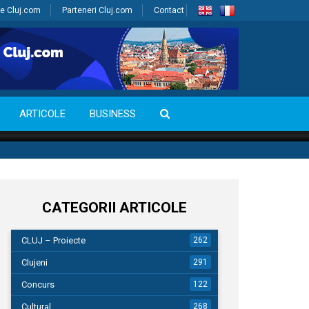
e Cluj.com
Parteneri Cluj.com
Contact
ARTICOLE
BUSINESS
CATEGORII ARTICOLE
CLUJ – Proiecte
262
Clujeni
291
Concurs
122
Cultural
268