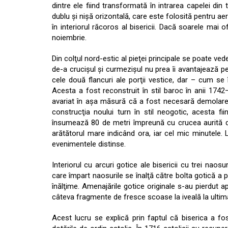
dintre ele fiind transformată în intrarea capelei din 
dublu şi nişă orizontală, care este folosită pentru aer
în interiorul răcoros al bisericii. Dacă soarele mai 
noiembrie.
Din colţul nord-estic al pieţei principale se poate vedea
de-a crucişul şi curmezişul nu prea îi avantajează pe 
cele două flancuri ale porţii vestice, dar – cum se 
Acesta a fost reconstruit în stil baroc în anii 1742
avariat în aşa măsură că a fost necesară demolarea 
construcţia noului turn în stil neogotic, acesta fii
însumează 80 de metri împreună cu crucea aurită de
arătătorul mare indicând ora, iar cel mic minutele. 
evenimentele distinse.
Interiorul cu arcuri gotice ale bisericii cu trei naos
care împart naosurile se înalţă către bolta gotică a 
înălţime. Amenajările gotice originale s-au pierdut a
câteva fragmente de fresce scoase la iveală la ultim
Acest lucru se explică prin faptul că biserica a fos