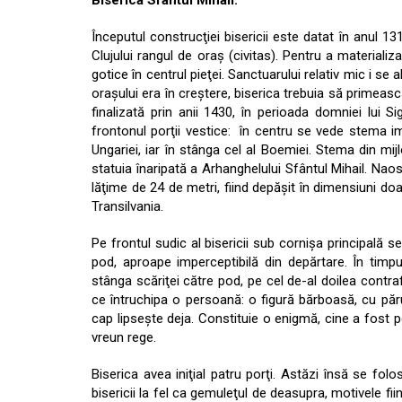
Biserica Sfântul Mihail.
Începutul construcţiei bisericii este datat în anul 
Clujului rangul de oraş (civitas). Pentru a materiali
gotice în centrul pieţei. Sanctuarului relativ mic i se 
oraşului era în creştere, biserica trebuia să primeas
finalizată prin anii 1430, în perioada domniei lui
frontonul porţii vestice: în centru se vede stema i
Ungariei, iar în stânga cel al Boemiei. Stema din m
statuia înaripată a Arhanghelului Sfântul Mihail. Nao
lăţime de 24 de metri, fiind depăşit în dimensiuni do
Transilvania.
Pe frontul sudic al bisericii sub cornişa principală s
pod, aproape imperceptibilă din depărtare. În timpul
stânga scăriţei către pod, pe cel de-al doilea contraf
ce întruchipa o persoană: o figură bărboasă, cu părul
cap lipseşte deja. Constituie o enigmă, cine a fost p
vreun rege.
Biserica avea iniţial patru porţi. Astăzi însă se fol
bisericii la fel ca gemuleţul de deasupra, motivele f