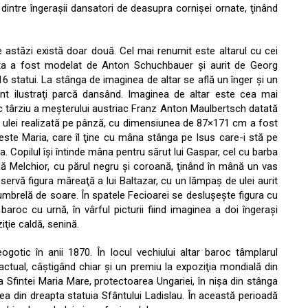
ţă dintre îngeraşii dansatori de deasupra cornişei ornate, ţinând
care astăzi există doar două. Cel mai renumit este altarul cu cei
cesta a fost modelat de Anton Schuchbauer şi aurit de Georg
 statui. La stânga de imaginea de altar se află un înger şi un
sunt ilustraţi parcă dansând. Imaginea de altar este cea mai
aroc târziu a meşterului austriac Franz Anton Maulbertsch datată
a în ulei realizată pe pânză, cu dimensiunea de 87×171 cm a fost
 este Maria, care îl ţine cu mâna stânga pe Isus care-i stă pe
. Copilul îşi întinde mâna pentru sărut lui Gaspar, cel cu barba
flă Melchior, cu părul negru şi coroană, ţinând în mână un vas
servă figura măreaţă a lui Baltazar, cu un lămpaş de ulei aurit
umbrelă de soare. În spatele Fecioarei se desluşeşte figura cu
aroc cu urnă, în vârful picturii fiind imaginea a doi îngeraşi
ţie caldă, senină.
gotic în anii 1870. În locul vechiului altar baroc tâmplarul
l actual, câştigând chiar şi un premiu la expoziţia mondială din
 Sfintei Maria Mare, protectoarea Ungariei, în nişa din stânga
 cea din dreapta statuia Sfântului Ladislau. În această perioadă