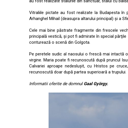
au fost realizate stalurile din sanctuar, stalul cu bald
Vitraliile pictate au fost realizate la Budapesta î
Arhanghel Mihail (deasupra altarului principal) şi a Sfi
Cele mai bine păstrate fragmente din frescele vech
principală vestică, şi pot fi admirate în special părţ
conturează o scenă din Golgota.
Pe peretele sudic al naosului o frescă mai intactă
virgine. Maria poate fi recunoscută după pruncul Isu
Calvariei aproape nedesluşit, cu Hristos pe cruc
recunoscută doar după partea superioară a trupului.
Informatii oferite de domnul
Gaal György.