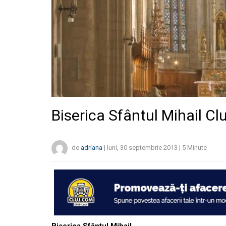
Biserica Sfântul Mihail Clu
de
adriana
|
luni, 30 septembrie 2013
|
5
Minute