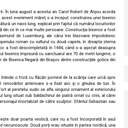
1316. În luna august a acestui an Carol Robert de Anjou acorda
za acest eveniment măreţ s-a început construirea unei biserici
alătură un naos lung, explicat prin faptul că numărul locuitorilor
că din ce în ce mai multe persoane. Construcţia bisericii a fost
 Sigismund de Luxemburg, ale cărui trei blazoane împodobesc
mperiului roman cu vulturul cu două capete, în dreapta stema
ijloc a fost descompletată în 1444, când s-a aşezat deasupra
sul bisericii împreună cu sanctuarul are 70 de metri lungime, o
ar de Biserica Negară din Braşov dintre construcţiile gotice din
e întinde o friză cu flăcări pornind de la scăriţa care urcă spre
 renovărilor anterioare s-a fixat aici şi o ghiulea de tun. În
ort al peretelui sudic se afla singurul ornament al exteriorului
 lung situat sub baldachinul de piatră ornat cu crini, al cărei
ersonajul imortalizat de către sculptor: Sfântul Sebastian sau
oseşte doar poarta vestică, care nu a fost încorporată în axul
iind necunoscute. Două porţi erau situate în partea nordică, una