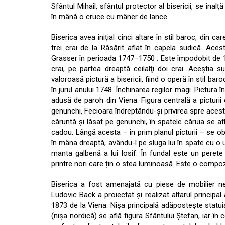
Sfântul Mihail, sfântul protector al bisericii, se înal
în mână o cruce cu mâner de lance.
Biserica avea iniţial cinci altare în stil baroc, din 
trei crai de la Răsărit aflat în capela sudică. A
Grasser în perioada 1747–1750 . Este împodobit de 16
crai, pe partea dreaptă ceilalţi doi crai. Aceştia 
valoroasă pictură a bisericii, fiind o operă în stil b
în jurul anului 1748. Închinarea regilor magi. Pictur
adusă de paroh din Viena. Figura centrală a picturii
genunchi, Fecioara îndreptându-şi privirea spre acesta
căruntă şi lăsat pe genunchi, în spatele căruia se a
cadou. Lângă acesta – în prim planul picturii – se ob
în mâna dreaptă, avându-l pe sluga lui în spate cu o 
manta galbenă a lui Iosif. În fundal este un perete b
printre nori care țin o stea luminoasă. Este o compozi
Biserica a fost amenajată cu piese de mobilier neo
Ludovic Back a proiectat şi realizat altarul principa
1873 de la Viena. Nişa principală adăposteşte statuia
(nişa nordică) se află figura Sfântului Ştefan, iar în