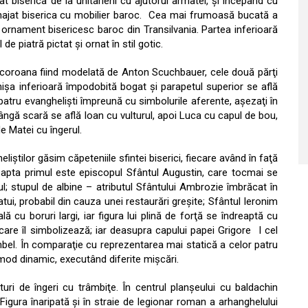
rat biserica de la unitarieni cu ajutorul armatei, şi începând cu
enajat biserica cu mobilier baroc. Cea mai frumoasă bucată a
 ornament bisericesc baroc din Transilvania. Partea inferioară
e piatră pictat şi ornat în stil gotic.
 coroana fiind modelată de Anton Scuchbauer, cele două părţi
işa inferioară împodobită bogat şi parapetul superior se află
r patru evanghelişti împreună cu simbolurile aferente, aşezaţi în
 lângă scară se află Ioan cu vulturul, apoi Luca cu capul de bou,
e Matei cu îngerul.
liştilor găsim căpeteniile sfintei biserici, fiecare având în faţă
eapta primul este episcopul Sfântul Augustin, care tocmai se
erul; stupul de albine – atributul Sfântului Ambrozie îmbrăcat în
tui, probabil din cauza unei restaurări greşite; Sfântul Ieronim
lă cu boruri largi, iar figura lui plină de forţă se îndreaptă cu
care îl simbolizează; iar deasupra capului papei Grigore I cel
umbel. În comparaţie cu reprezentarea mai statică a celor patru
n mod dinamic, executând diferite mişcări.
ri de îngeri cu trâmbiţe. În centrul planşeului cu baldachin
 Figura înaripată și în straie de legionar roman a arhanghelului