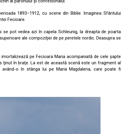
achin al parohului şi confesionalul.
n perioada 1893–1912, cu scene din Biblie. Imaginea Sfântului
ntei Fecioare.
i se pot vedea azi în capela Schleunig, la dreapta de poarta
ile superioare ale compoziţiei de pe peretele nordic. Deasupra se
 o imortalizează pe Fecioara Maria acompaniată de cele şapte
s ţinut în braţe. La est de această scenă este un fragment al
e, având-o în stânga lui pe Maria Magdalena, care poate fi