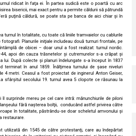
turnul ridicat în faţa ei. În partea sudică este o poartă cu arc
isirea bisericii, mai exact pentru a permite căldurii să pătrundă
oferă puţină căldură, se poate sta pe banca de aici chiar şi în
 turnul în totalitate, cu toate că liniile tramvaielor cu cablurile
fotografi. Planurile iniţiale includeau două turnuri frontale, pe
întâmplă de obicei – doar unul a fost realizat: turnul nordic.
–44, apoi din cauza trăsnetelor şi cutremurelor s-a crăpat şi
lui. După colecte şi planuri îndelungate s-a început în 1837
nd terminat în anul 1859. Înălţimea turnului de şase niveluri
 4 metri. Ceasul a fost proiectat de inginerul Anton Geiser,
La sfârşitul secolului 19. turnul avea 5 clopote ce răsunau la
uri îl surprinde mereu pe cel care intră: mănunchiurile de piloni
planşeului fără naşterea bolţii, conducând astfel privirea către
proape în totalitate, păstrându-se doar scheletul amvonului şi
a restaurare.
t utilizată din 1545 de către protestanţi, care au îndepărtat