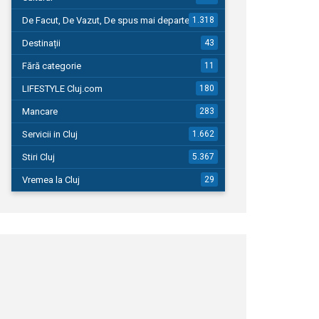
De Facut, De Vazut, De spus mai departe…
1.318
Destinații
43
Fără categorie
11
LIFESTYLE Cluj.com
180
Mancare
283
Servicii in Cluj
1.662
Stiri Cluj
5.367
Vremea la Cluj
29