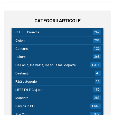
CATEGORII ARTICOLE
CLUJ – Proiecte
262
Clujeni
291
Concurs
122
Cultural
268
De Facut, De Vazut, De spus mai departe…
1.318
Destinații
43
Fără categorie
11
LIFESTYLE Cluj.com
180
Mancare
283
Servicii in Cluj
1.663
Stiri Cluj
5.372