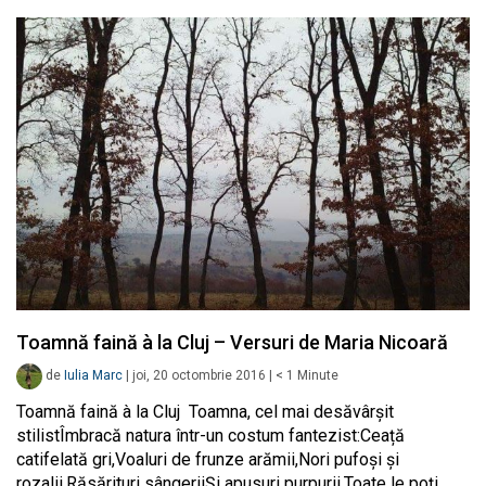
Toamnă faină à la Cluj – Versuri de Maria Nicoară
de
Iulia Marc
|
joi, 20 octombrie 2016
|
< 1
Minute
Toamnă faină à la Cluj Toamna, cel mai desăvârşit
stilistÎmbracă natura într-un costum fantezist:Ceață
catifelată gri,Voaluri de frunze arămii,Nori pufoşi şi
rozalii,Răsărituri sângeriiŞi apusuri purpurii.Toate le poți