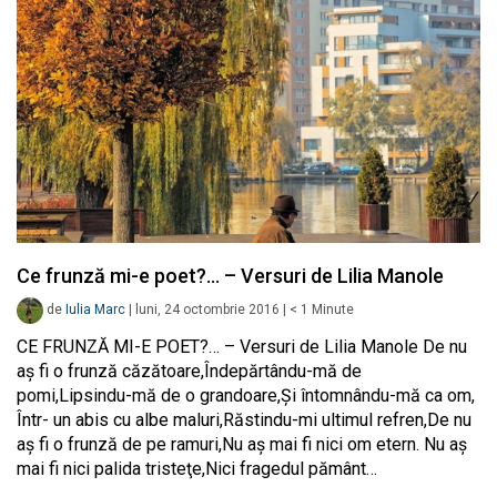
Ce frunză mi-e poet?… – Versuri de Lilia Manole
de
Iulia Marc
|
luni, 24 octombrie 2016
|
< 1
Minute
CE FRUNZĂ MI-E POET?… – Versuri de Lilia Manole De nu
aş fi o frunză căzătoare,Îndepărtându-mă de
pomi,Lipsindu-mă de o grandoare,Şi întomnându-mă ca om,
Într- un abis cu albe maluri,Răstindu-mi ultimul refren,De nu
aş fi o frunză de pe ramuri,Nu aş mai fi nici om etern. Nu aş
mai fi nici palida tristeţe,Nici fragedul pământ…