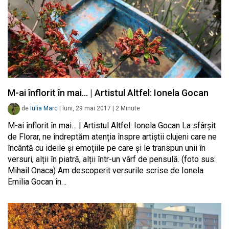
M-ai înflorit în mai… | Artistul Altfel: Ionela Gocan
de
Iulia Marc
|
luni, 29 mai 2017
|
2
Minute
M-ai înflorit în mai… | Artistul Altfel: Ionela Gocan La sfârșit
de Florar, ne îndreptăm atenția înspre artiștii clujeni care ne
încântă cu ideile și emoțiile pe care și le transpun unii în
versuri, alții în piatră, alții într-un vârf de pensulă. (foto sus:
Mihail Onaca) Am descoperit versurile scrise de Ionela
Emilia Gocan în…