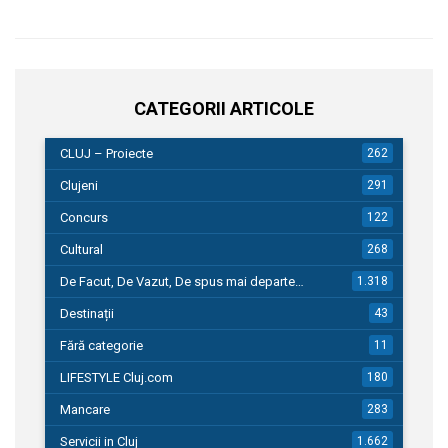
CATEGORII ARTICOLE
CLUJ – Proiecte
262
Clujeni
291
Concurs
122
Cultural
268
De Facut, De Vazut, De spus mai departe…
1.318
Destinații
43
Fără categorie
11
LIFESTYLE Cluj.com
180
Mancare
283
Servicii in Cluj
1.662