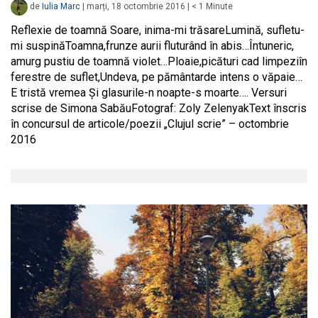
de
Iulia Marc
|
marți, 18 octombrie 2016
|
< 1
Minute
Reflexie de toamnă Soare, inima-mi trăsareLumină, sufletu-
mi suspinăToamna,frunze aurii fluturând în abis…Întuneric,
amurg pustiu de toamnă violet…Ploaie,picături cad limpeziîn
ferestre de suflet,Undeva, pe pământarde intens o văpaie…
E tristă vremea Și glasurile-n noapte-s moarte…. Versuri
scrise de Simona SabăuFotograf: Zoly ZelenyakText înscris
în concursul de articole/poezii „Clujul scrie” – octombrie
2016