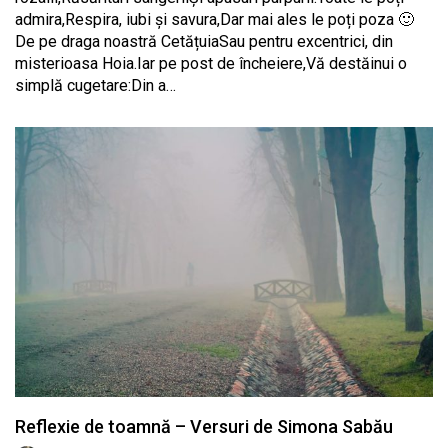
admira,Respira, iubi şi savura,Dar mai ales le poți poza 🙂
De pe draga noastră CetățuiaSau pentru excentrici, din
misterioasa Hoia.Iar pe post de încheiere,Vă destăinui o
simplă cugetare:Din a…
Reflexie de toamnă – Versuri de Simona Sabău