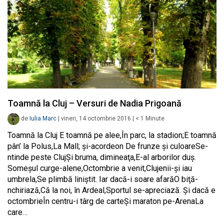
Toamnă la Cluj – Versuri de Nadia Prigoană
de
Iulia Marc
|
vineri, 14 octombrie 2016
|
< 1
Minute
Toamnă la Cluj E toamnă pe alee,În parc, la stadion;E toamnă
pân’ la Polus,La Mall; şi-acordeon De frunze şi culoareSe-
ntinde peste ClujŞi bruma, dimineaţa,E-al arborilor duş.
Someşul curge-alene,Octombrie a venit,Clujenii-şi iau
umbrela,Se plimbă liniştit. Iar dacă-i soare afarăO biţă-
nchiriază,Că la noi, în Ardeal,Sportul se-apreciază. Şi dacă e
octombrieÎn centru-i târg de carteŞi maraton pe-ArenaLa
care…