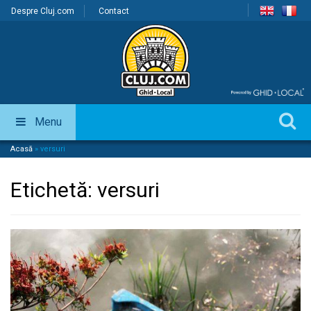
Despre Cluj.com
Contact
Menu
Acasă
»
versuri
Etichetă:
versuri