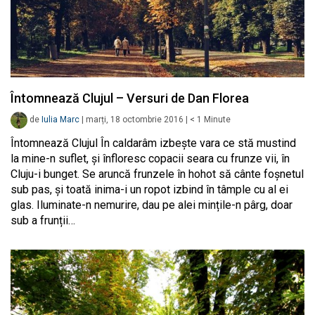
Întomnează Clujul – Versuri de Dan Florea
de
Iulia Marc
|
marți, 18 octombrie 2016
|
< 1
Minute
Întomnează Clujul În caldarâm izbește vara ce stă mustind
la mine-n suflet, și înfloresc copacii seara cu frunze vii, în
Cluju-i bunget. Se aruncă frunzele în hohot să cânte foșnetul
sub pas, și toată inima-i un ropot izbind în tâmple cu al ei
glas. Iluminate-n nemurire, dau pe alei mințile-n pârg, doar
sub a frunții…