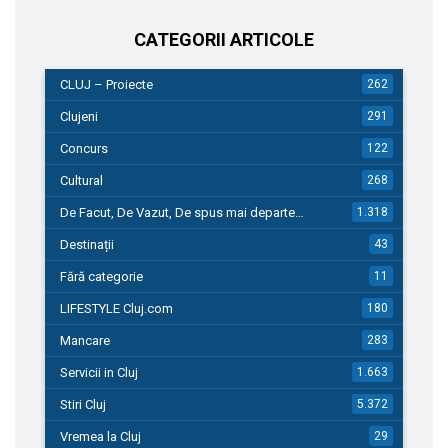
CATEGORII ARTICOLE
CLUJ – Proiecte
262
Clujeni
291
Concurs
122
Cultural
268
De Facut, De Vazut, De spus mai departe…
1.318
Destinații
43
Fără categorie
11
LIFESTYLE Cluj.com
180
Mancare
283
Servicii in Cluj
1.663
Stiri Cluj
5.372
Vremea la Cluj
29