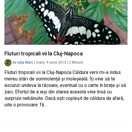
Fluturi tropicali vii la Cluj-Napoca
de
Iulia Marc
|
marți, 9 iunie 2015
|
2
Minute
Fluturi tropicali vii la Cluj-Napoca Căldura verii mi-a indus
mereu stări de somnolență și moleșeală. Îți vine să te
ascunzi undeva la răcoare, eventual cu o carte în brațe și să
zaci. Efortul de a ieși din starea aceasta vine însă cu
surprize nebănuite. Dacă ești copleșit de căldura de afară,
uite o provocare: fă…