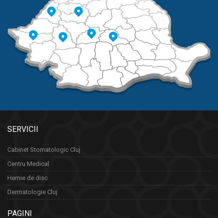
SERVICII
Cabinet Stomatologic Cluj
Centru Medical
Hernie de disc
Dermatologie Cluj
PAGINI