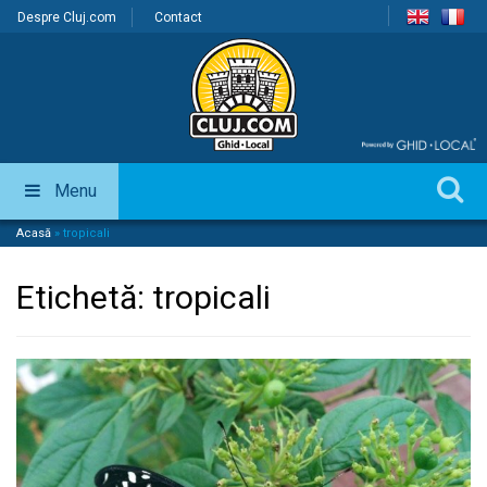
Despre Cluj.com
Contact
Menu
Acasă
»
tropicali
Etichetă:
tropicali