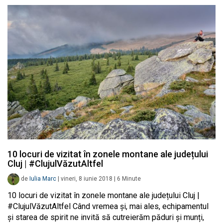
10 locuri de vizitat în zonele montane ale județului
Cluj | #ClujulVăzutAltfel
de
Iulia Marc
|
vineri, 8 iunie 2018
|
6
Minute
10 locuri de vizitat în zonele montane ale județului Cluj |
#ClujulVăzutAltfel Când vremea și, mai ales, echipamentul
și starea de spirit ne invită să cutreierăm păduri și munți,