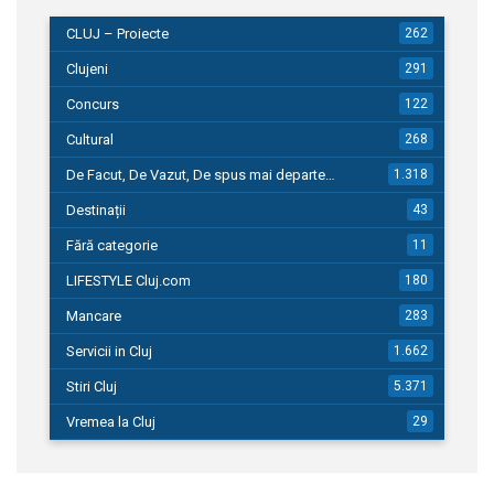
CLUJ – Proiecte
262
Clujeni
291
Concurs
122
Cultural
268
De Facut, De Vazut, De spus mai departe…
1.318
Destinații
43
Fără categorie
11
LIFESTYLE Cluj.com
180
Mancare
283
Servicii in Cluj
1.662
Stiri Cluj
5.371
Vremea la Cluj
29