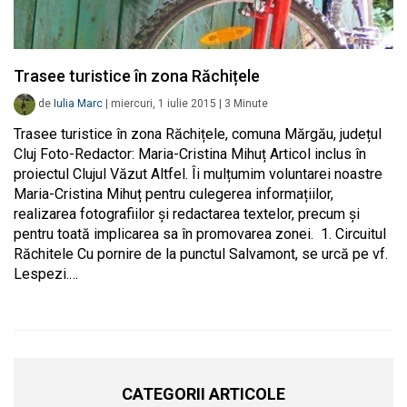
Trasee turistice în zona Răchițele
de
Iulia Marc
|
miercuri, 1 iulie 2015
|
3
Minute
Trasee turistice în zona Răchițele, comuna Mărgău, județul
Cluj Foto-Redactor: Maria-Cristina Mihuț Articol inclus în
proiectul Clujul Văzut Altfel. Îi mulțumim voluntarei noastre
Maria-Cristina Mihuț pentru culegerea informațiilor,
realizarea fotografiilor și redactarea textelor, precum și
pentru toată implicarea sa în promovarea zonei. 1. Circuitul
Răchitele Cu pornire de la punctul Salvamont, se urcă pe vf.
Lespezi.…
CATEGORII ARTICOLE