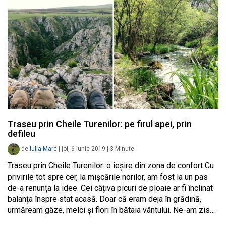
Traseu prin Cheile Turenilor: pe firul apei, prin
defileu
de
Iulia Marc
|
joi, 6 iunie 2019
|
3
Minute
Traseu prin Cheile Turenilor: o ieșire din zona de confort Cu
privirile tot spre cer, la mișcările norilor, am fost la un pas
de-a renunța la idee. Cei câțiva picuri de ploaie ar fi înclinat
balanța înspre stat acasă. Doar că eram deja în grădină,
urmăream gâze, melci și flori în bătaia vântului. Ne-am zis…