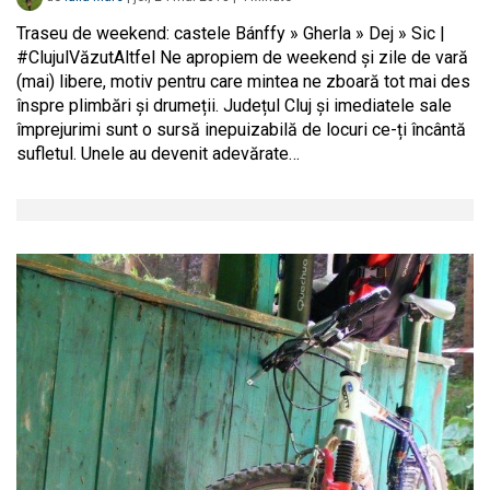
Traseu de weekend: castele Bánffy » Gherla » Dej » Sic |
#ClujulVăzutAltfel Ne apropiem de weekend și zile de vară
(mai) libere, motiv pentru care mintea ne zboară tot mai des
înspre plimbări și drumeții. Județul Cluj și imediatele sale
împrejurimi sunt o sursă inepuizabilă de locuri ce-ți încântă
sufletul. Unele au devenit adevărate…