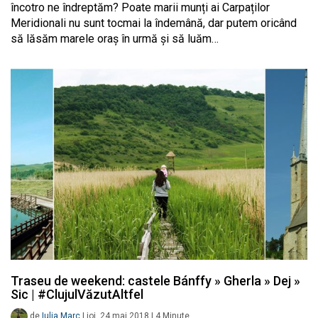
încotro ne îndreptăm? Poate marii munți ai Carpaților
Meridionali nu sunt tocmai la îndemână, dar putem oricând
să lăsăm marele oraș în urmă și să luăm…
Traseu de weekend: castele Bánffy » Gherla » Dej »
Sic | #ClujulVăzutAltfel
de
Iulia Marc
|
joi, 24 mai 2018
|
4
Minute