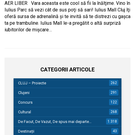
AER LIBER Vara aceasta este cool să fii la înălţime. Vino în
Iulius Parc să vezi cât de sus poţi să sari! Iulius Mall Cluj îţi
oferă sursa de adrenalină şi te invită să te distrezi cu gaşca
ta pe trambuline. Iulius Mall le-a pregătit o altă surpriză
iubitorilor de mişcare…
CATEGORII ARTICOLE
CLUJ – Proiecte
262
Clujeni
291
Concurs
122
Cultural
268
De Facut, De Vazut, De spus mai departe…
1.318
Destinații
43