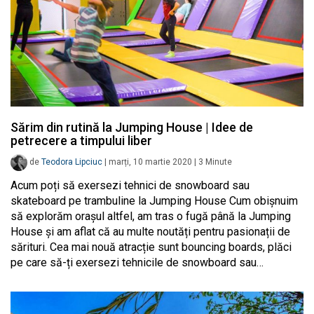
Sărim din rutină la Jumping House | Idee de
petrecere a timpului liber
de
Teodora Lipciuc
|
marți, 10 martie 2020
|
3
Minute
Acum poți să exersezi tehnici de snowboard sau
skateboard pe trambuline la Jumping House Cum obișnuim
să explorăm orașul altfel, am tras o fugă până la Jumping
House și am aflat că au multe noutăți pentru pasionații de
sărituri. Cea mai nouă atracție sunt bouncing boards, plăci
pe care să-ți exersezi tehnicile de snowboard sau…