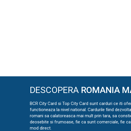
DESCOPERA
ROMANIA M
BCR City Card si Top City Card sunt carduri ce iti ofe
functioneaza la nivel national. Cardurile fiind dezvolt
romani sa calatoreasca mai mult prin tara, sa const
deosebite si frumoase, fie ca sunt comerciale, fie ca 
mod direct.