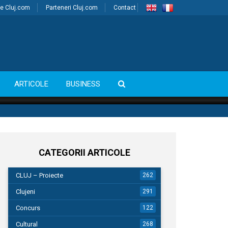
e Cluj.com
Parteneri Cluj.com
Contact
ARTICOLE
BUSINESS
CATEGORII ARTICOLE
CLUJ – Proiecte
262
Clujeni
291
Concurs
122
Cultural
268