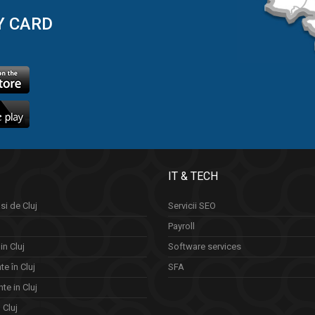
Y CARD
IT & TECH
si de Cluj
Servicii SEO
Payroll
in Cluj
Software services
e în Cluj
SFA
te in Cluj
n Cluj