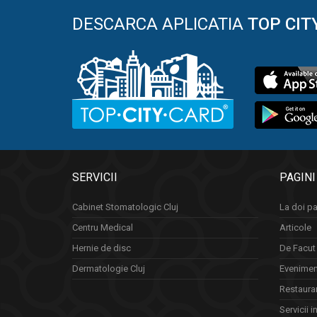
DESCARCA APLICATIA
TOP CIT
SERVICII
PAGINI
Cabinet Stomatologic Cluj
La doi pa
Centru Medical
Articole
Hernie de disc
De Facut 
Dermatologie Cluj
Eveniment
Restauran
Servicii i