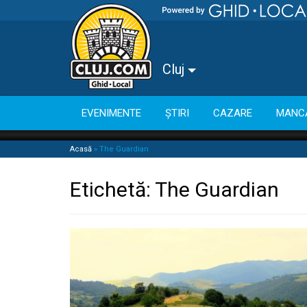
Cluj
EVENIMENTE
ȘTIRI
CAZARE
MANC
Acasă
»
The Guardian
Etichetă:
The Guardian