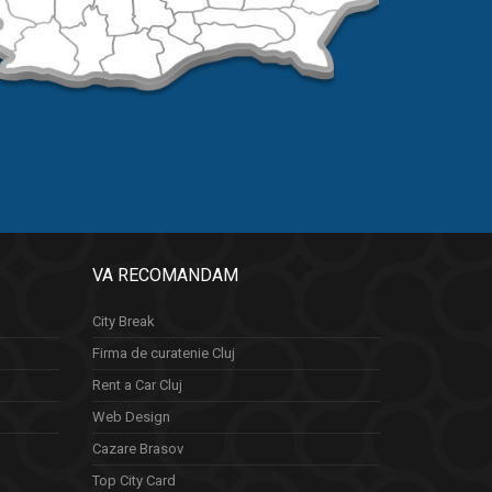
VA RECOMANDAM
City Break
Firma de curatenie Cluj
Rent a Car Cluj
Web Design
Cazare Brasov
Top City Card