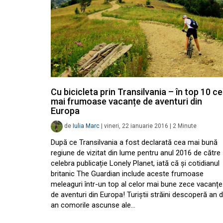
Cu bicicleta prin Transilvania – în top 10 ce
mai frumoase vacanțe de aventuri din
Europa
de
Iulia Marc
|
vineri, 22 ianuarie 2016
|
2
Minute
După ce Transilvania a fost declarată cea mai bună
regiune de vizitat din lume pentru anul 2016 de către
celebra publicație Lonely Planet, iată că și cotidianul
britanic The Guardian include aceste frumoase
meleaguri într-un top al celor mai bune zece vacanțe
de aventuri din Europa! Turiștii străini descoperă an 
an comorile ascunse ale…