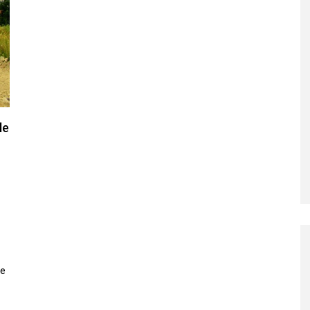
le
de