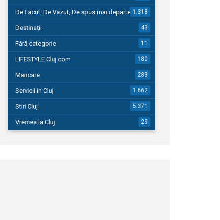
De Facut, De Vazut, De spus mai departe…
1.318
Destinații
43
Fără categorie
11
LIFESTYLE Cluj.com
180
Mancare
283
Servicii in Cluj
1.662
Stiri Cluj
5.371
Vremea la Cluj
29