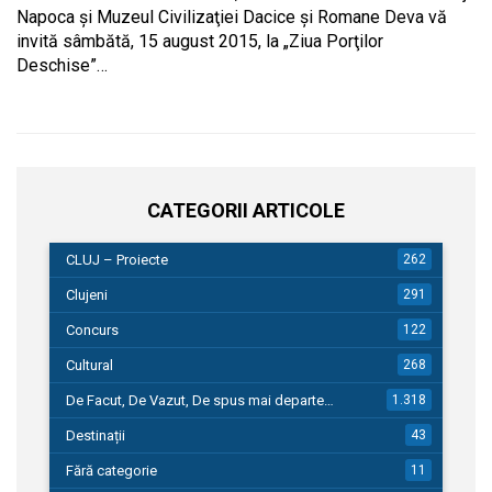
Napoca şi Muzeul Civilizaţiei Dacice şi Romane Deva vă
invită sâmbătă, 15 august 2015, la „Ziua Porţilor
Deschise”…
CATEGORII ARTICOLE
CLUJ – Proiecte
262
Clujeni
291
Concurs
122
Cultural
268
De Facut, De Vazut, De spus mai departe…
1.318
Destinații
43
Fără categorie
11