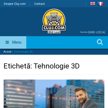
Despre Cluj.com
Contact
Menu
Acasă
»
Tehnologie 3D
Etichetă:
Tehnologie 3D