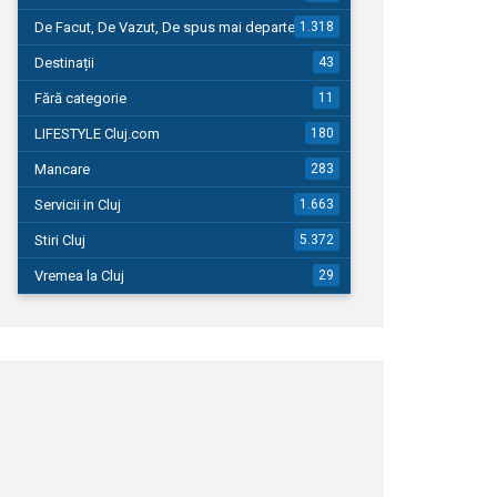
De Facut, De Vazut, De spus mai departe…
1.318
Destinații
43
Fără categorie
11
LIFESTYLE Cluj.com
180
Mancare
283
Servicii in Cluj
1.663
Stiri Cluj
5.372
Vremea la Cluj
29