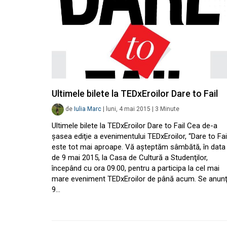
Ultimele bilete la TEDxEroilor Dare to Fail
de
Iulia Marc
|
luni, 4 mai 2015
|
3
Minute
Ultimele bilete la TEDxEroilor Dare to Fail Cea de-a
şasea ediţie a evenimentului TEDxEroilor, “Dare to Fail
este tot mai aproape. Vă aşteptăm sâmbătă, în data
de 9 mai 2015, la Casa de Cultură a Studenţilor,
începând cu ora 09.00, pentru a participa la cel mai
mare eveniment TEDxEroilor de până acum. Se anun
9…