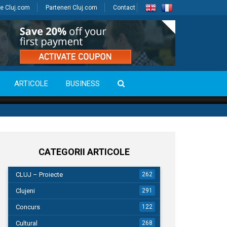
e Cluj.com
Parteneri Cluj.com
Contact
ARTICOLE
BUSINESS
CATEGORII ARTICOLE
CLUJ – Proiecte
262
Clujeni
291
Concurs
122
Cultural
268