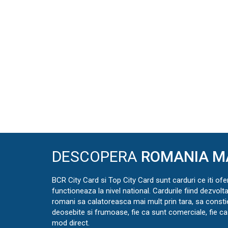
DESCOPERA
ROMANIA M
BCR City Card si Top City Card sunt carduri ce iti ofe
functioneaza la nivel national. Cardurile fiind dezvolt
romani sa calatoreasca mai mult prin tara, sa const
deosebite si frumoase, fie ca sunt comerciale, fie ca 
mod direct.