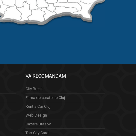
VA RECOMANDAM
City Break
Firma de curatenie Cluj
Rent a Car Cluj
Web Design
Cazare Brasov
Top City Card