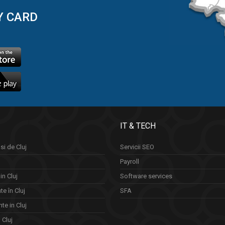
Y CARD
IT & TECH
si de Cluj
Servicii SEO
Payroll
in Cluj
Software services
e în Cluj
SFA
te in Cluj
n Cluj