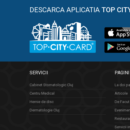
DESCARCA APLICATIA
TOP CIT
SERVICII
PAGINI
Cabinet Stomatologic Cluj
La doi pa
Centru Medical
Articole
Hernie de disc
De Facut 
Dermatologie Cluj
Eveniment
Restauran
Servicii i