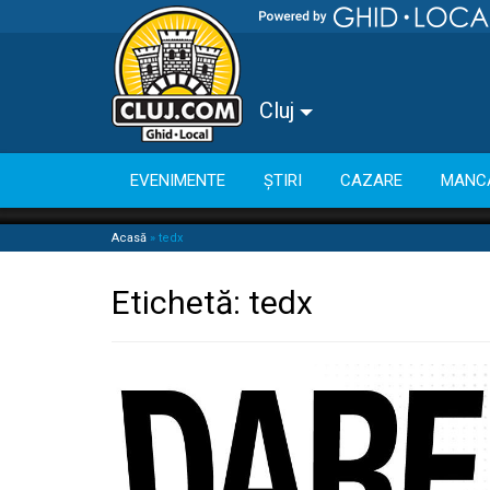
Cluj
EVENIMENTE
ȘTIRI
CAZARE
MANC
Acasă
»
tedx
Etichetă:
tedx