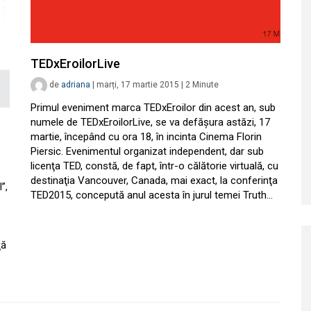
TEDxEroilorLive
de
adriana
|
marți, 17 martie 2015
|
2
Minute
Primul eveniment marca TEDxEroilor din acest an, sub
numele de TEDxEroilorLive, se va defăşura astăzi, 17
martie, începând cu ora 18, în incinta Cinema Florin
Piersic. Evenimentul organizat independent, dar sub
licenţa TED, constă, de fapt, într-o călătorie virtuală, cu
destinaţia Vancouver, Canada, mai exact, la conferinţa
”,
TED2015, concepută anul acesta în jurul temei Truth…
ţă