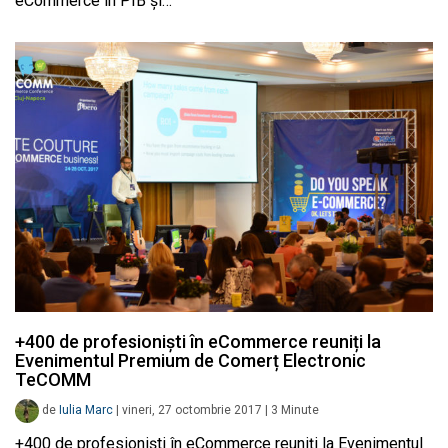
eCommerce în PIB şi…
+400 de profesioniști în eCommerce reuniți la
Evenimentul Premium de Comerț Electronic
TeCOMM
de
Iulia Marc
|
vineri, 27 octombrie 2017
|
3
Minute
+400 de profesioniști în eCommerce reuniți la Evenimentul