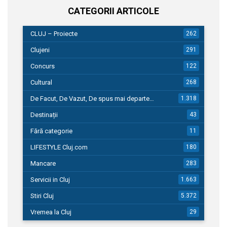
CATEGORII ARTICOLE
CLUJ – Proiecte
262
Clujeni
291
Concurs
122
Cultural
268
De Facut, De Vazut, De spus mai departe…
1.318
Destinații
43
Fără categorie
11
LIFESTYLE Cluj.com
180
Mancare
283
Servicii in Cluj
1.663
Stiri Cluj
5.372
Vremea la Cluj
29