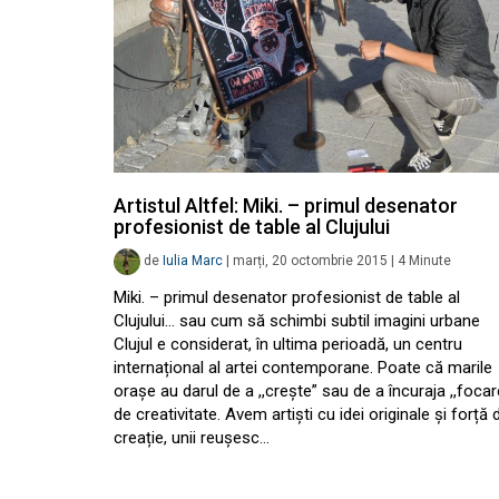
Artistul Altfel: Miki. – primul desenator
profesionist de table al Clujului
de
Iulia Marc
|
marți, 20 octombrie 2015
|
4
Minute
Miki. – primul desenator profesionist de table al
Clujului… sau cum să schimbi subtil imagini urbane
Clujul e considerat, în ultima perioadă, un centru
internațional al artei contemporane. Poate că marile
orașe au darul de a ,,crește” sau de a încuraja ,,focar
de creativitate. Avem artiști cu idei originale și forță 
creație, unii reușesc…