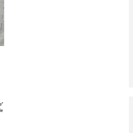
e”
de