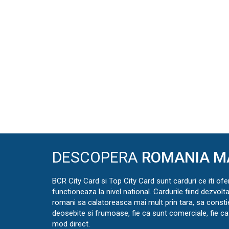
DESCOPERA
ROMANIA M
BCR City Card si Top City Card sunt carduri ce iti ofe
functioneaza la nivel national. Cardurile fiind dezvolt
romani sa calatoreasca mai mult prin tara, sa const
deosebite si frumoase, fie ca sunt comerciale, fie ca 
mod direct.