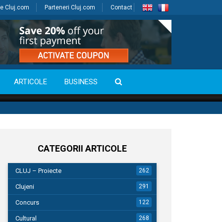
e Cluj.com
Parteneri Cluj.com
Contact
ARTICOLE
BUSINESS
CATEGORII ARTICOLE
CLUJ – Proiecte
262
Clujeni
291
Concurs
122
Cultural
268