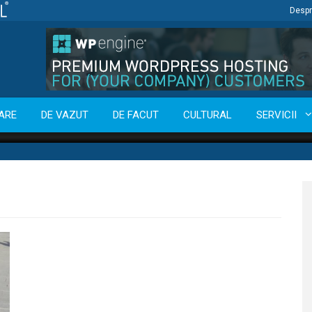
Despr
ARE
DE VAZUT
DE FACUT
CULTURAL
SERVICII