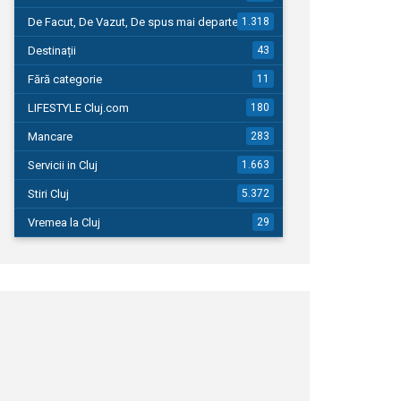
De Facut, De Vazut, De spus mai departe…
1.318
Destinații
43
Fără categorie
11
LIFESTYLE Cluj.com
180
Mancare
283
Servicii in Cluj
1.663
Stiri Cluj
5.372
Vremea la Cluj
29