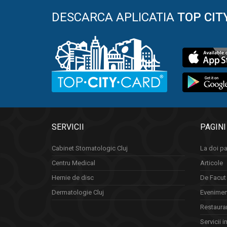
DESCARCA APLICATIA
TOP CIT
SERVICII
PAGINI
Cabinet Stomatologic Cluj
La doi pa
Centru Medical
Articole
Hernie de disc
De Facut 
Dermatologie Cluj
Eveniment
Restauran
Servicii i