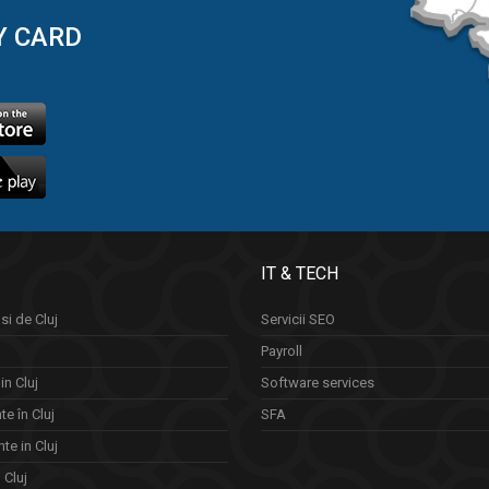
Y CARD
IT & TECH
si de Cluj
Servicii SEO
Payroll
in Cluj
Software services
e în Cluj
SFA
te in Cluj
n Cluj