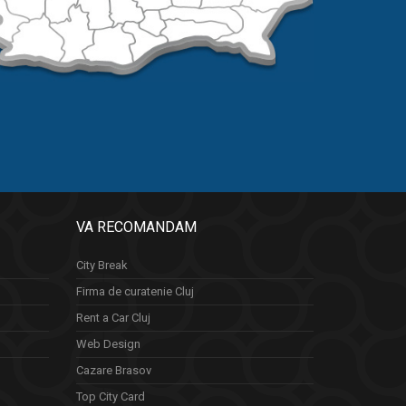
VA RECOMANDAM
City Break
Firma de curatenie Cluj
Rent a Car Cluj
Web Design
Cazare Brasov
Top City Card