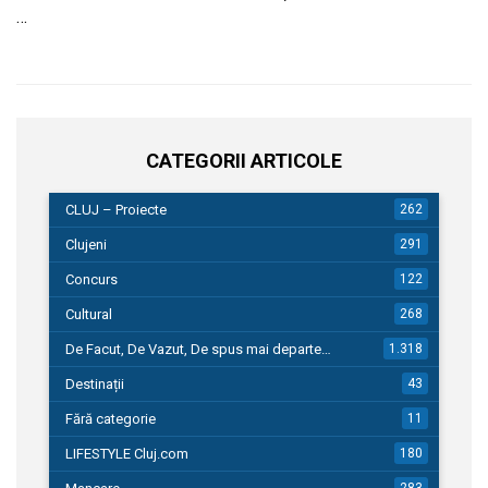
…
CATEGORII ARTICOLE
CLUJ – Proiecte
262
Clujeni
291
Concurs
122
Cultural
268
De Facut, De Vazut, De spus mai departe…
1.318
Destinații
43
Fără categorie
11
LIFESTYLE Cluj.com
180