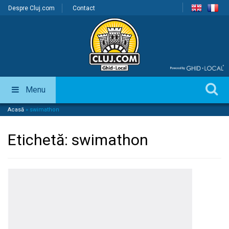
Despre Cluj.com
Contact
Menu
Acasă
»
swimathon
Etichetă:
swimathon