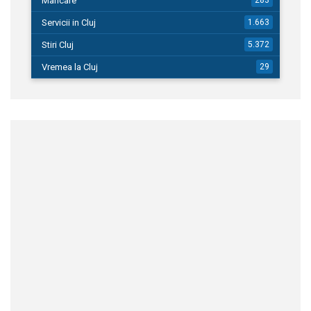
Mancare
283
Servicii in Cluj
1.663
Stiri Cluj
5.372
Vremea la Cluj
29