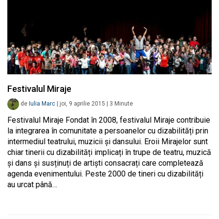
Festivalul Miraje
de
Iulia Marc
|
joi, 9 aprilie 2015
|
3
Minute
Festivalul Miraje Fondat în 2008, festivalul Miraje contribuie
la integrarea în comunitate a persoanelor cu dizabilități prin
intermediul teatrului, muzicii și dansului. Eroii Mirajelor sunt
chiar tinerii cu dizabilități implicați în trupe de teatru, muzică
și dans și susținuți de artiști consacrați care completează
agenda evenimentului. Peste 2000 de tineri cu dizabilități
au urcat până…