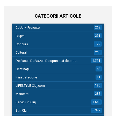
CATEGORII ARTICOLE
CLUJ – Proiecte
262
Clujeni
291
Concurs
122
Cultural
268
De Facut, De Vazut, De spus mai departe…
1.318
Destinații
43
Fără categorie
11
LIFESTYLE Cluj.com
180
Mancare
283
Servicii in Cluj
1.663
Stiri Cluj
5.372