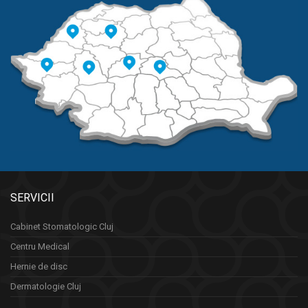
SERVICII
Cabinet Stomatologic Cluj
Centru Medical
Hernie de disc
Dermatologie Cluj