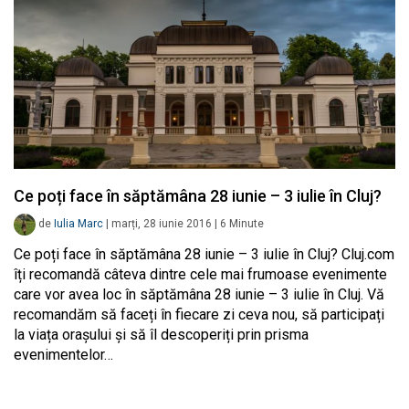
Ce poți face în săptămâna 28 iunie – 3 iulie în Cluj?
de
Iulia Marc
|
marți, 28 iunie 2016
|
6
Minute
Ce poți face în săptămâna 28 iunie – 3 iulie în Cluj? Cluj.com
îți recomandă câteva dintre cele mai frumoase evenimente
care vor avea loc în săptămâna 28 iunie – 3 iulie în Cluj. Vă
recomandăm să faceți în fiecare zi ceva nou, să participați
la viața orașului și să îl descoperiți prin prisma
evenimentelor…