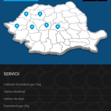
SERVICII
Cabinet Stomatologic Cluj
Centru Medical
Hernie de disc
Dermatologie Cluj