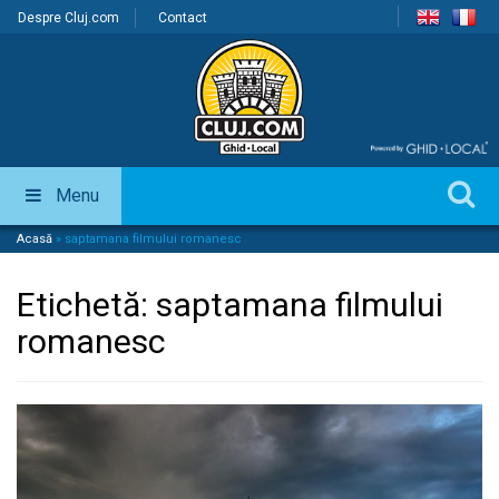
Despre Cluj.com
Contact
Menu
Acasă
»
saptamana filmului romanesc
Etichetă:
saptamana filmului
romanesc