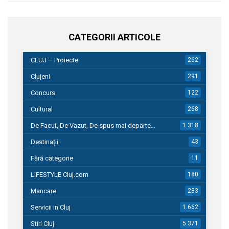
CATEGORII ARTICOLE
CLUJ – Proiecte
262
Clujeni
291
Concurs
122
Cultural
268
De Facut, De Vazut, De spus mai departe…
1.318
Destinații
43
Fără categorie
11
LIFESTYLE Cluj.com
180
Mancare
283
Servicii in Cluj
1.662
Stiri Cluj
5.371