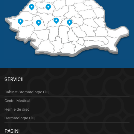
SERVICII
Cabinet Stomatologic Cluj
Centru Medical
Hernie de disc
Dermatologie Cluj
PAGINI