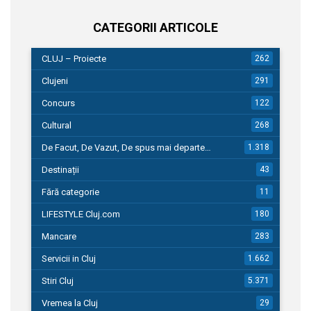
CATEGORII ARTICOLE
CLUJ – Proiecte
262
Clujeni
291
Concurs
122
Cultural
268
De Facut, De Vazut, De spus mai departe…
1.318
Destinații
43
Fără categorie
11
LIFESTYLE Cluj.com
180
Mancare
283
Servicii in Cluj
1.662
Stiri Cluj
5.371
Vremea la Cluj
29