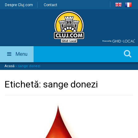
Despre Cluj.com
Contact
Menu
Acasă
»
sange donezi
Etichetă:
sange donezi