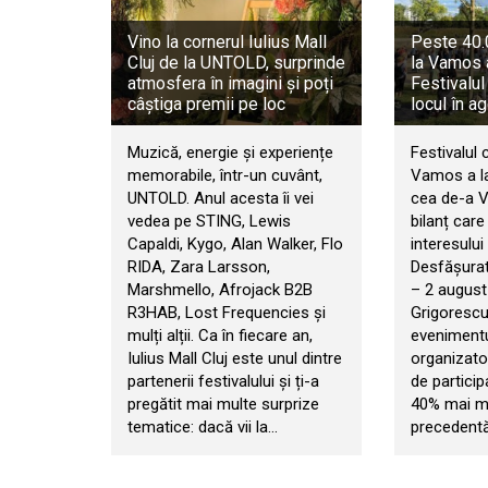
Vino la cornerul Iulius Mall
Peste 40.0
Cluj de la UNTOLD, surprinde
la Vamos 
atmosfera în imagini și poți
Festivalul
câștiga premii pe loc
locul în a
Muzică, energie și experiențe
Festivalul 
memorabile, într-un cuvânt,
Vamos a la
UNTOLD. Anul acesta îi vei
cea de-a VI
vedea pe STING, Lewis
bilanț car
Capaldi, Kygo, Alan Walker, Flo
interesului 
RIDA, Zara Larsson,
Desfășurat 
Marshmello, Afrojack B2B
– 2 august
R3HAB, Lost Frequencies și
Grigorescu
mulți alții. Ca în fiecare an,
evenimentul
Iulius Mall Cluj este unul dintre
organizator
partenerii festivalului și ți-a
de particip
pregătit mai multe surprize
40% mai mul
tematice: dacă vii la…
precedentă