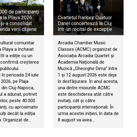
00 de participanți
a la Playa 2026.
Cvartetul francez Quatuor
 și-a consolidat
Danel concertează la Cluj
genda verii clujene
într-un recital de excepție
cultural comunitar
Arcadia Chamber Music
 Playa a încheiat
Classes (ACMC) organizat de
II-a ediție cu un
Asociația Arcadia Quartet și
e confirmă creșterea
Academia Națională de
publicului.
Muzică „Gheorghe Dima” între
în perioada 24 iulie
1 și 12 august 2026 este deja
 2026, pe Plaja
în desfășurare. În anul acesta,
 din Cluj-Napoca,
una dintre misiunile ACMC
 a adunat, potrivit
este deschiderea atât către
ilor, peste 40.000
invitați, cât și către
anți, cu aproximativ
participanții internaționali. În
ți decât la ediția
urma acestei inițieri, în data de
. Organizat de…
8 august va avea…