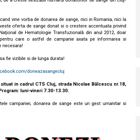
l, de a creste sesizabil numarul donatorilor de sange din Cluj-
 cand vine vorba de donarea de sange, nici in Romania, nici la
iveste oferta de sange donat si o crestere accentuata privind
ui Naţional de Hematologie Transfuzională din anul 2012, doar
v pentru care o astfel de campanie axata pe informarea si
e necesara!
a fie vizibile si de lunga durata!
cebook.com/doneazasangecluj
situat in cadrul CTS Cluj, strada Nicolae Bălcescu nr.18,
Program: luni-vineri 7.30-13.30.
atele campaniei, donarea de sange este un gest umanitar si