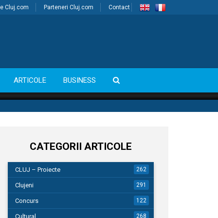
e Cluj.com
Parteneri Cluj.com
Contact
ARTICOLE
BUSINESS
CATEGORII ARTICOLE
CLUJ – Proiecte
262
Clujeni
291
Concurs
122
Cultural
268