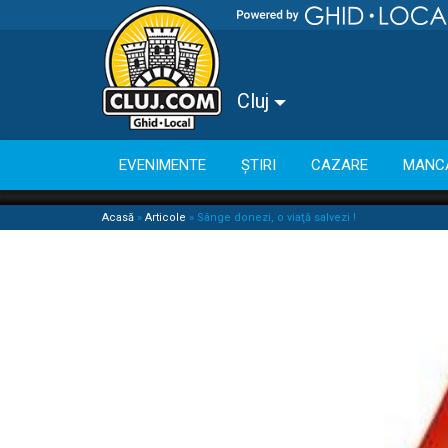
Cluj
EVENIMENTE
ȘTIRI
CAZARE
MANC
Acasă
»
Articole
»
Sânge donezi, o viaţă salvezi !