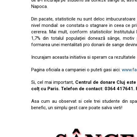
de a-i incuraja pe studenti sa doneze sange si, astfe
Napoca.
Din pacate, statisticile nu sunt deloc imbucuratoare
nivel mondial: se constata o stagnare in ceea ce pr
cererea. Mai mult, conform statisticilor Institutul
1,7% din totalul populaţiei donează sânge, moti
formarea unei mentalitati pro donarii de sange devin
Incurajam aceasta initiativa si speram ca rezultatele s
Pagina oficiala a campaniei o puteti gasi aici:
www.fa
Si, cel mai important,
Centrul de donare Cluj este 
colț cu Paris. Telefon de contact: 0364 417641. 
Asa cum au observat si cele trei studente din sp
benefic, un simplu gest care poate salva vieti!