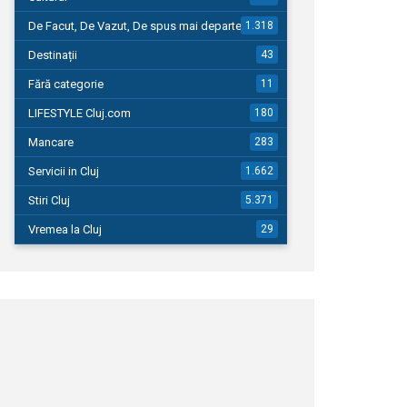
De Facut, De Vazut, De spus mai departe…
1.318
Destinații
43
Fără categorie
11
LIFESTYLE Cluj.com
180
Mancare
283
Servicii in Cluj
1.662
Stiri Cluj
5.371
Vremea la Cluj
29