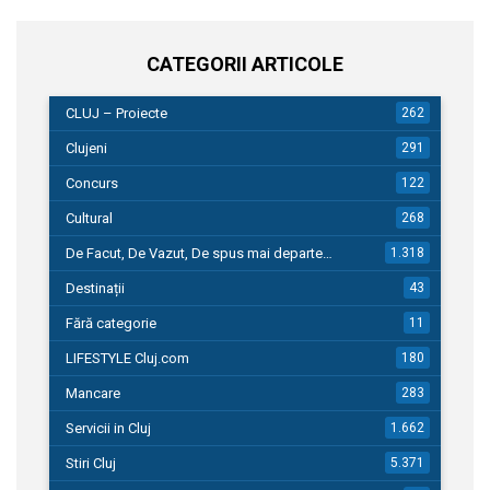
CATEGORII ARTICOLE
CLUJ – Proiecte
262
Clujeni
291
Concurs
122
Cultural
268
De Facut, De Vazut, De spus mai departe…
1.318
Destinații
43
Fără categorie
11
LIFESTYLE Cluj.com
180
Mancare
283
Servicii in Cluj
1.662
Stiri Cluj
5.371