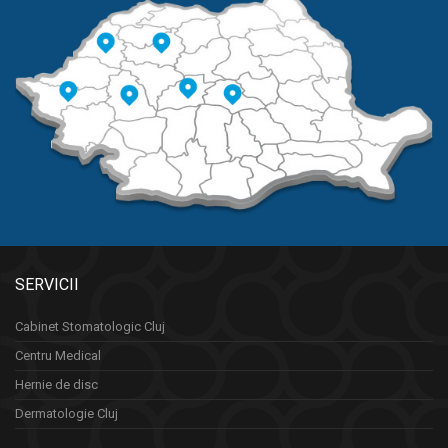
SERVICII
Cabinet Stomatologic Cluj
Centru Medical
Hernie de disc
Dermatologie Cluj