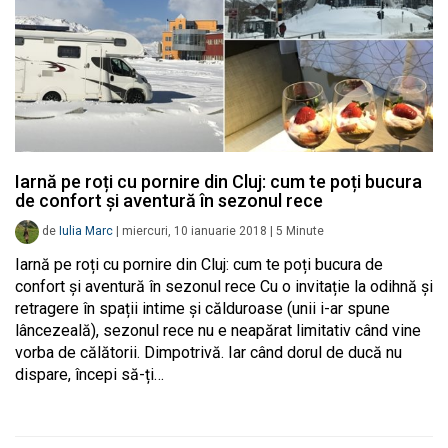
Iarnă pe roți cu pornire din Cluj: cum te poți bucura
de confort și aventură în sezonul rece
de
Iulia Marc
|
miercuri, 10 ianuarie 2018
|
5
Minute
Iarnă pe roți cu pornire din Cluj: cum te poți bucura de
confort și aventură în sezonul rece Cu o invitație la odihnă și
retragere în spații intime și călduroase (unii i-ar spune
lâncezeală), sezonul rece nu e neapărat limitativ când vine
vorba de călătorii. Dimpotrivă. Iar când dorul de ducă nu
dispare, începi să-ți…