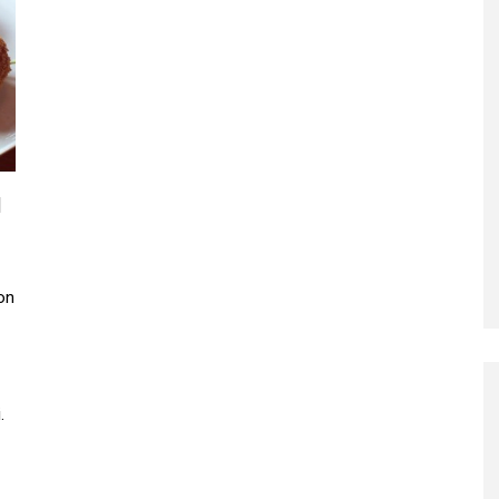
l
ion
.