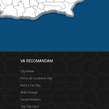
VA RECOMANDAM
City Break
Firma de curatenie Cluj
Rent a Car Cluj
Web Design
Cazare Brasov
Top City Card