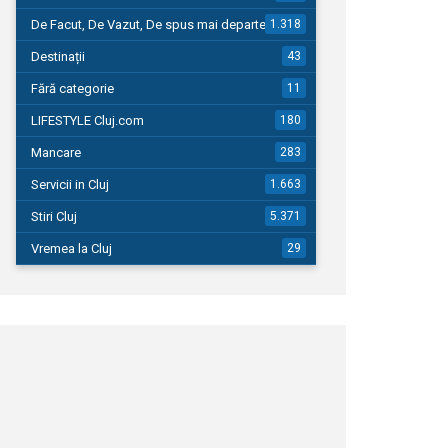
De Facut, De Vazut, De spus mai departe…
1.318
Destinații
43
Fără categorie
11
LIFESTYLE Cluj.com
180
Mancare
283
Servicii in Cluj
1.663
Stiri Cluj
5.371
Vremea la Cluj
29