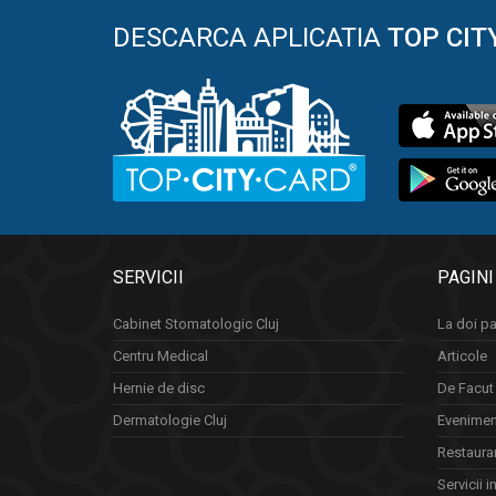
DESCARCA APLICATIA
TOP CIT
SERVICII
PAGINI
Cabinet Stomatologic Cluj
La doi pa
Centru Medical
Articole
Hernie de disc
De Facut 
Dermatologie Cluj
Eveniment
Restauran
Servicii i