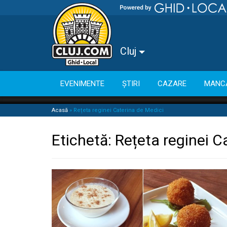
Cluj
EVENIMENTE
ȘTIRI
CAZARE
MANC
Acasă
»
Rețeta reginei Caterina de Medici
Etichetă:
Rețeta reginei C