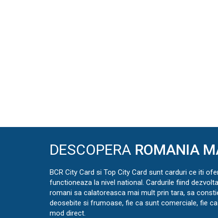
DESCOPERA
ROMANIA M
BCR City Card si Top City Card sunt carduri ce iti ofe
functioneaza la nivel national. Cardurile fiind dezvolt
romani sa calatoreasca mai mult prin tara, sa const
deosebite si frumoase, fie ca sunt comerciale, fie ca 
mod direct.