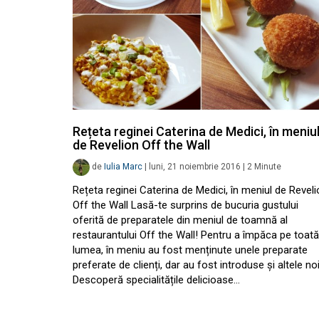
Rețeta reginei Caterina de Medici, în meniu
de Revelion Off the Wall
de
Iulia Marc
|
luni, 21 noiembrie 2016
|
2
Minute
Rețeta reginei Caterina de Medici, în meniul de Revel
Off the Wall Lasă-te surprins de bucuria gustului
oferită de preparatele din meniul de toamnă al
restaurantului Off the Wall! Pentru a împăca pe toată
lumea, în meniu au fost menținute unele preparate
preferate de clienți, dar au fost introduse și altele noi
Descoperă specialitățile delicioase…