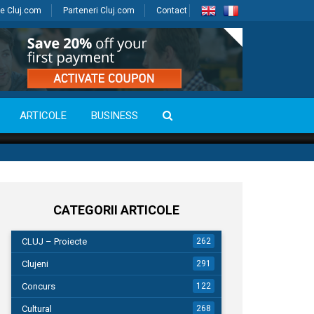
e Cluj.com
Parteneri Cluj.com
Contact
ARTICOLE
BUSINESS
CATEGORII ARTICOLE
CLUJ – Proiecte
262
Clujeni
291
Concurs
122
Cultural
268