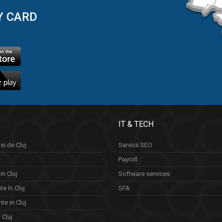
Y CARD
IT & TECH
si de Cluj
Servicii SEO
Payroll
in Cluj
Software services
e în Cluj
SFA
te in Cluj
n Cluj