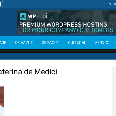
Despr
ARE
DE VAZUT
DE FACUT
CULTURAL
SERVICII
aterina de Medici