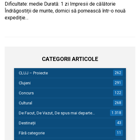
Dificultate: medie Durată: 1 zi Impresii de călătorie
Îndrăgostiții de munte, dornici să pornească într-o nouă
expediție…
CATEGORII ARTICOLE
CLUJ – Proiecte
262
Clujeni
291
Concurs
122
Cultural
268
De Facut, De Vazut, De spus mai departe…
1.318
Destinații
43
Fără categorie
11