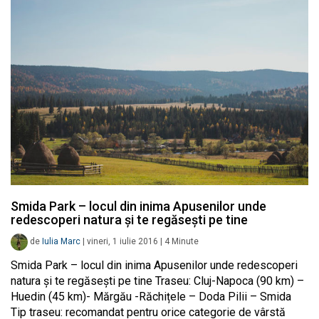
Smida Park – locul din inima Apusenilor unde
redescoperi natura și te regăsești pe tine
de
Iulia Marc
|
vineri, 1 iulie 2016
|
4
Minute
Smida Park – locul din inima Apusenilor unde redescoperi
natura și te regăsești pe tine Traseu: Cluj-Napoca (90 km) –
Huedin (45 km)- Mărgău -Răchițele – Doda Pilii – Smida
Tip traseu: recomandat pentru orice categorie de vârstă