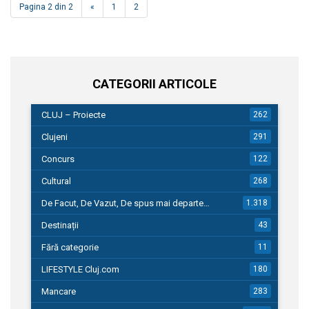
Pagina 2 din 2
«
1
2
CATEGORII ARTICOLE
CLUJ – Proiecte
262
Clujeni
291
Concurs
122
Cultural
268
De Facut, De Vazut, De spus mai departe…
1.318
Destinații
43
Fără categorie
11
LIFESTYLE Cluj.com
180
Mancare
283