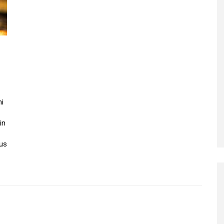
ni
in
us