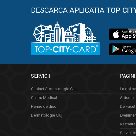
DESCARCA APLICATIA
TOP CIT
SERVICII
PAGINI
Cabinet Stomatologic Cluj
La doi pa
Centru Medical
Articole
Hernie de disc
De Facut 
Dermatologie Cluj
Eveniment
Restauran
Servicii i