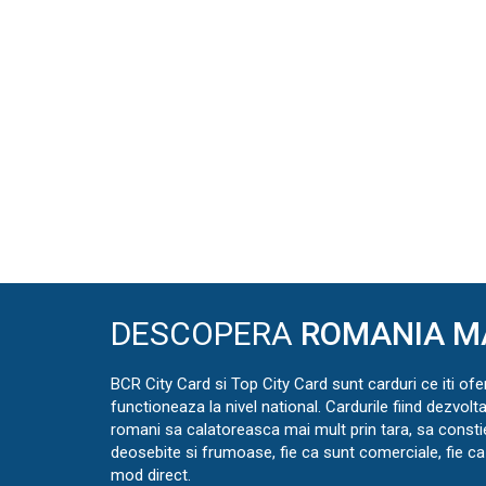
DESCOPERA
ROMANIA M
BCR City Card si Top City Card sunt carduri ce iti ofe
functioneaza la nivel national. Cardurile fiind dezvolt
romani sa calatoreasca mai mult prin tara, sa const
deosebite si frumoase, fie ca sunt comerciale, fie ca 
mod direct.