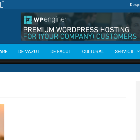
Despr
ARE
DE VAZUT
DE FACUT
CULTURAL
SERVICII