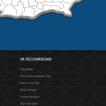
VA RECOMANDAM
City Break
Firma de curatenie Cluj
Rent a Car Cluj
Web Design
Cazare Brasov
Top City Card