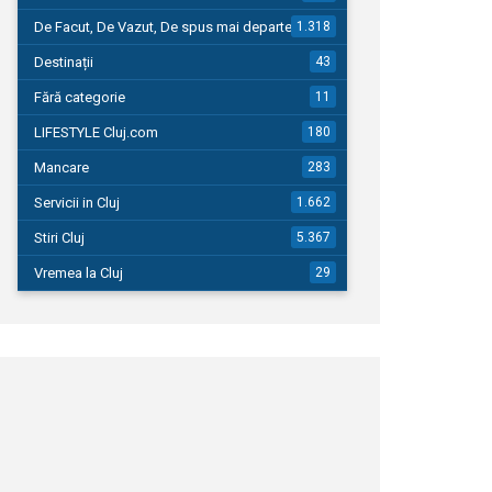
De Facut, De Vazut, De spus mai departe…
1.318
Destinații
43
Fără categorie
11
LIFESTYLE Cluj.com
180
Mancare
283
Servicii in Cluj
1.662
Stiri Cluj
5.367
Vremea la Cluj
29