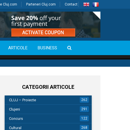
e Cluj.com
Parteneri Cluj.com
Contact
ARTICOLE
BUSINESS
CATEGORII ARTICOLE
CLUJ – Proiecte
262
Clujeni
291
Concurs
122
Cultural
268