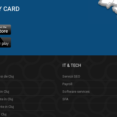
Y CARD
IT & TECH
si de Cluj
Servicii SEO
Payroll
in Cluj
Software services
e în Cluj
SFA
te in Cluj
n Cluj