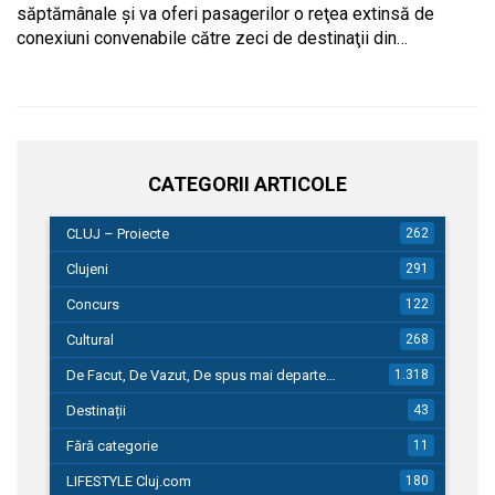
săptămânale şi va oferi pasagerilor o reţea extinsă de
conexiuni convenabile către zeci de destinaţii din…
CATEGORII ARTICOLE
CLUJ – Proiecte
262
Clujeni
291
Concurs
122
Cultural
268
De Facut, De Vazut, De spus mai departe…
1.318
Destinații
43
Fără categorie
11
LIFESTYLE Cluj.com
180