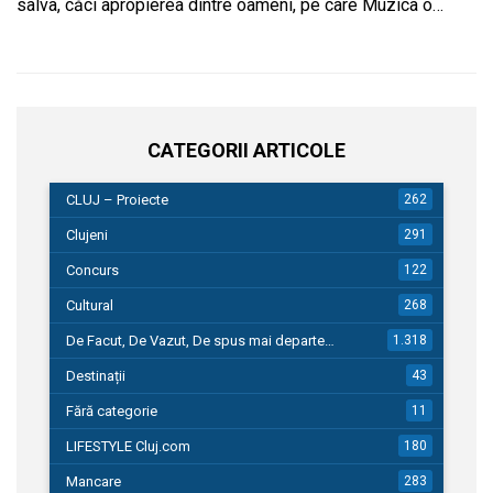
salva, căci apropierea dintre oameni, pe care Muzica o…
CATEGORII ARTICOLE
CLUJ – Proiecte
262
Clujeni
291
Concurs
122
Cultural
268
De Facut, De Vazut, De spus mai departe…
1.318
Destinații
43
Fără categorie
11
LIFESTYLE Cluj.com
180
Mancare
283