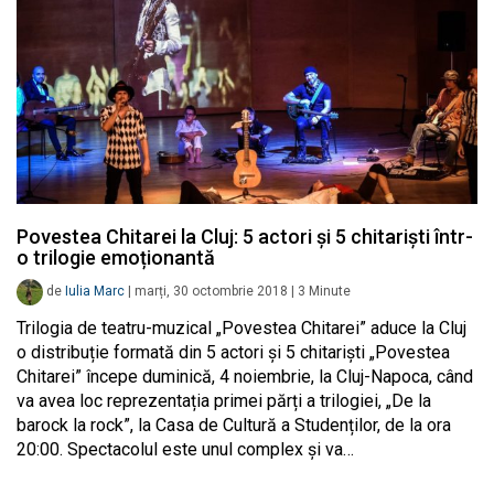
Povestea Chitarei la Cluj: 5 actori și 5 chitariști într-
o trilogie emoționantă
de
Iulia Marc
|
marți, 30 octombrie 2018
|
3
Minute
Trilogia de teatru-muzical „Povestea Chitarei” aduce la Cluj
o distribuție formată din 5 actori și 5 chitariști „Povestea
Chitarei” începe duminică, 4 noiembrie, la Cluj-Napoca, când
va avea loc reprezentația primei părți a trilogiei, „De la
barock la rock”, la Casa de Cultură a Studenților, de la ora
20:00. Spectacolul este unul complex și va…