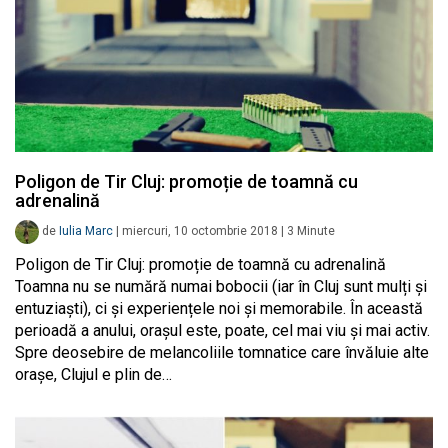
Poligon de Tir Cluj: promoție de toamnă cu
adrenalină
de
Iulia Marc
|
miercuri, 10 octombrie 2018
|
3
Minute
Poligon de Tir Cluj: promoție de toamnă cu adrenalină
Toamna nu se numără numai bobocii (iar în Cluj sunt mulți și
entuziaști), ci și experiențele noi și memorabile. În această
perioadă a anului, orașul este, poate, cel mai viu și mai activ.
Spre deosebire de melancoliile tomnatice care învăluie alte
orașe, Clujul e plin de…