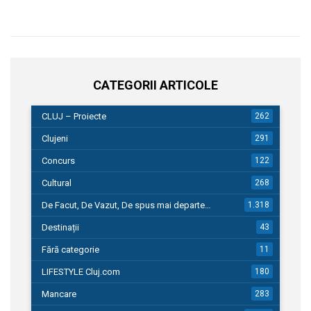
CATEGORII ARTICOLE
CLUJ – Proiecte
262
Clujeni
291
Concurs
122
Cultural
268
De Facut, De Vazut, De spus mai departe…
1.318
Destinații
43
Fără categorie
11
LIFESTYLE Cluj.com
180
Mancare
283