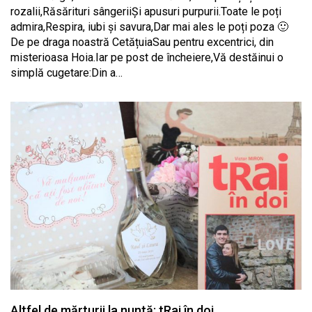
rozalii,Răsărituri sângeriiŞi apusuri purpurii.Toate le poți
admira,Respira, iubi şi savura,Dar mai ales le poți poza 🙂
De pe draga noastră CetățuiaSau pentru excentrici, din
misterioasa Hoia.Iar pe post de încheiere,Vă destăinui o
simplă cugetare:Din a…
Altfel de mărturii la nuntă: tRai în doi