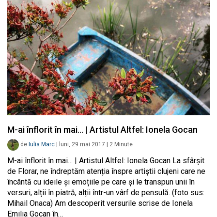
M-ai înflorit în mai… | Artistul Altfel: Ionela Gocan
de
Iulia Marc
|
luni, 29 mai 2017
|
2
Minute
M-ai înflorit în mai… | Artistul Altfel: Ionela Gocan La sfârșit
de Florar, ne îndreptăm atenția înspre artiștii clujeni care ne
încântă cu ideile și emoțiile pe care și le transpun unii în
versuri, alții în piatră, alții într-un vârf de pensulă. (foto sus:
Mihail Onaca) Am descoperit versurile scrise de Ionela
Emilia Gocan în…