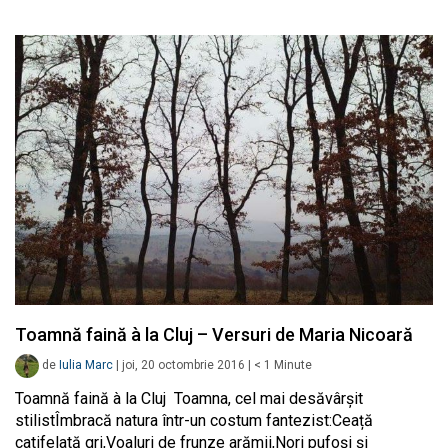
Toamnă faină à la Cluj – Versuri de Maria Nicoară
de
Iulia Marc
|
joi, 20 octombrie 2016
|
< 1
Minute
Toamnă faină à la Cluj Toamna, cel mai desăvârşit
stilistÎmbracă natura într-un costum fantezist:Ceață
catifelată gri,Voaluri de frunze arămii,Nori pufoşi şi