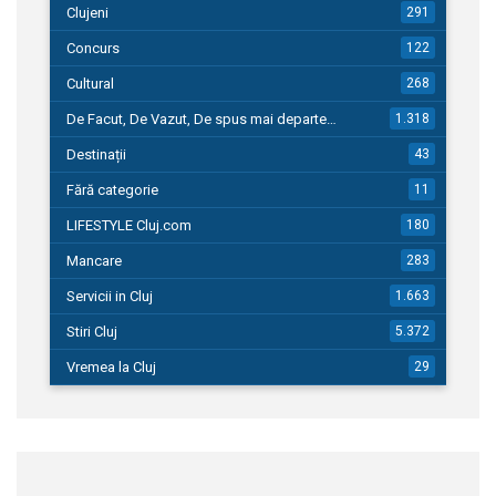
Clujeni
291
Concurs
122
Cultural
268
De Facut, De Vazut, De spus mai departe…
1.318
Destinații
43
Fără categorie
11
LIFESTYLE Cluj.com
180
Mancare
283
Servicii in Cluj
1.663
Stiri Cluj
5.372
Vremea la Cluj
29