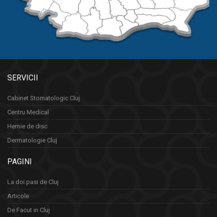
SERVICII
Cabinet Stomatologic Cluj
Centru Medical
Hernie de disc
Dermatologie Cluj
PAGINI
La doi pasi de Cluj
Articole
De Facut in Cluj