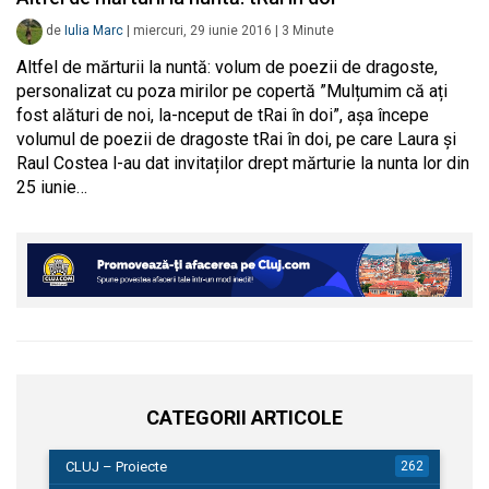
de
Iulia Marc
|
miercuri, 29 iunie 2016
|
3
Minute
Altfel de mărturii la nuntă: volum de poezii de dragoste,
personalizat cu poza mirilor pe copertă ”Mulțumim că ați
fost alături de noi, la-nceput de tRai în doi”, așa începe
volumul de poezii de dragoste tRai în doi, pe care Laura și
Raul Costea l-au dat invitaților drept mărturie la nunta lor din
25 iunie…
CATEGORII ARTICOLE
CLUJ – Proiecte
262