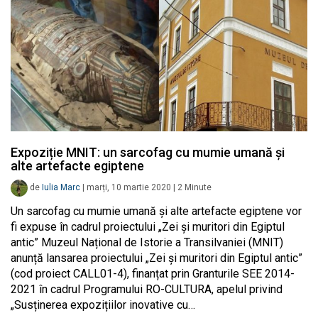
Expoziție MNIT: un sarcofag cu mumie umană și
alte artefacte egiptene
de
Iulia Marc
|
marți, 10 martie 2020
|
2
Minute
Un sarcofag cu mumie umană și alte artefacte egiptene vor
fi expuse în cadrul proiectului „Zei și muritori din Egiptul
antic” Muzeul Național de Istorie a Transilvaniei (MNIT)
anunță lansarea proiectului „Zei și muritori din Egiptul antic”
(cod proiect CALL01-4), finanțat prin Granturile SEE 2014-
2021 în cadrul Programului RO-CULTURA, apelul privind
„Susținerea expozițiilor inovative cu…