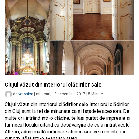
Clujul văzut din interiorul clădirilor sale
de
veronica
|
miercuri, 13 decembrie 2017
|
5
Minute
Clujul văzut din interiorul clădirilor sale Interiorul clădirilor
din Cluj sunt la fel de minunate ca și fațadele acestora. De
multe ori, intrând într-o clădire, te lași purtat de impresie și
farmecul locului uitând cu desăvârșire de ce ai intrat acolo.
Alteori, aduni multă indignare atunci când vezi un interior
superb, aflat într-o avansată stare…