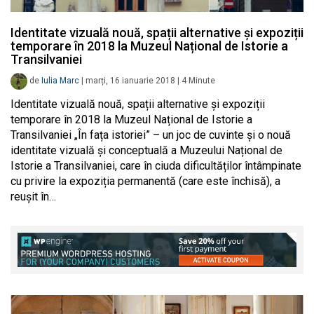
Identitate vizuală nouă, spații alternative și expoziții
temporare în 2018 la Muzeul Național de Istorie a
Transilvaniei
de
Iulia Marc
|
marți, 16 ianuarie 2018
|
4
Minute
Identitate vizuală nouă, spații alternative și expoziții
temporare în 2018 la Muzeul Național de Istorie a
Transilvaniei „În fața istoriei” – un joc de cuvinte și o nouă
identitate vizuală și conceptuală a Muzeului Național de
Istorie a Transilvaniei, care în ciuda dificultăților întâmpinate
cu privire la expoziția permanentă (care este închisă), a
reușit în…