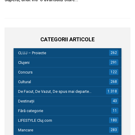
CATEGORII ARTICOLE
CLUJ – Proiecte
262
Clujeni
291
Concurs
122
Cultural
268
De Facut, De Vazut, De spus mai departe…
1.318
Destinații
43
Fără categorie
11
LIFESTYLE Cluj.com
180
Mancare
283