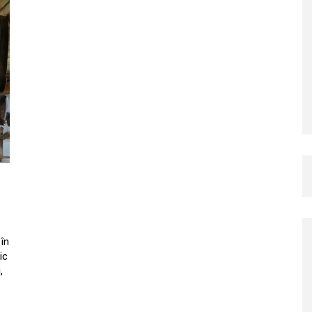
 în
ic
,