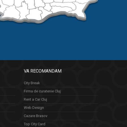
VA RECOMANDAM
City Break
Firma de curatenie Cluj
Rent a Car Cluj
Web Design
Cazare Brasov
Top City Card