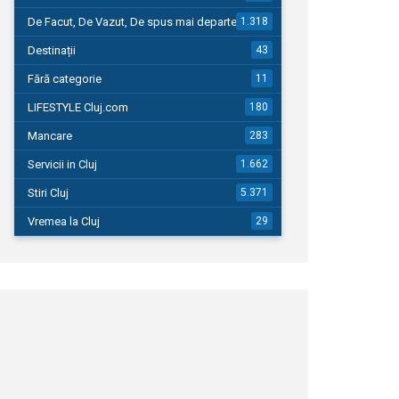
De Facut, De Vazut, De spus mai departe…
1.318
Destinații
43
Fără categorie
11
LIFESTYLE Cluj.com
180
Mancare
283
Servicii in Cluj
1.662
Stiri Cluj
5.371
Vremea la Cluj
29