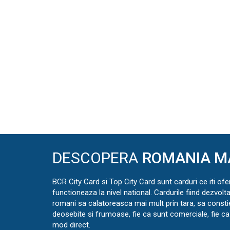
DESCOPERA
ROMANIA M
BCR City Card si Top City Card sunt carduri ce iti ofe
functioneaza la nivel national. Cardurile fiind dezvolt
romani sa calatoreasca mai mult prin tara, sa const
deosebite si frumoase, fie ca sunt comerciale, fie ca 
mod direct.