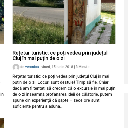
Rețetar turistic: ce poți vedea prin județul
Cluj în mai puțin de o zi
de
veronica
|
vineri, 15 iunie 2018
|
3
Minute
Rețetar turistic: ce poți vedea prin județul Cluj în mai
e
puțin de o zi Locuri sunt destule! Timp să fie. Chiar
.
dacă am fi tentați să credem că o excursie în mai puțin
din
de o zi înseamnă profanarea ideii de călătorie, putem
spune din experiență că șapte – zece ore sunt
suficiente pentru a aduna…