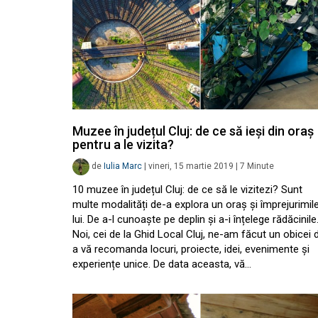
Muzee în județul Cluj: de ce să ieși din oraș
pentru a le vizita?
de
Iulia Marc
|
vineri, 15 martie 2019
|
7
Minute
10 muzee în județul Cluj: de ce să le vizitezi? Sunt
multe modalități de-a explora un oraș și împrejurimil
lui. De a-l cunoaște pe deplin și a-i înțelege rădăcinile
Noi, cei de la Ghid Local Cluj, ne-am făcut un obicei 
a vă recomanda locuri, proiecte, idei, evenimente și
experiențe unice. De data aceasta, vă…