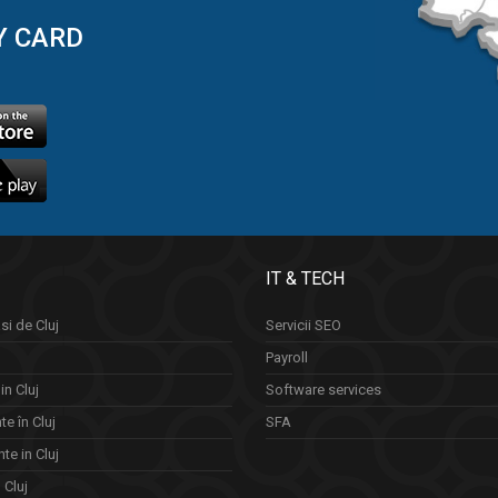
Y CARD
IT & TECH
si de Cluj
Servicii SEO
Payroll
in Cluj
Software services
e în Cluj
SFA
te in Cluj
n Cluj