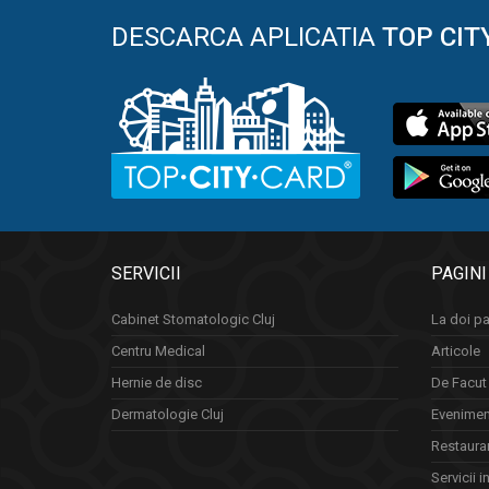
DESCARCA APLICATIA
TOP CIT
SERVICII
PAGINI
Cabinet Stomatologic Cluj
La doi pa
Centru Medical
Articole
Hernie de disc
De Facut 
Dermatologie Cluj
Eveniment
Restauran
Servicii i