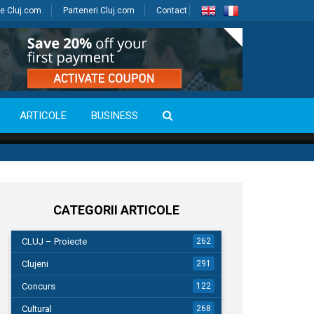
e Cluj.com
Parteneri Cluj.com
Contact
ARTICOLE
BUSINESS
CATEGORII ARTICOLE
CLUJ – Proiecte
262
Clujeni
291
Concurs
122
Cultural
268