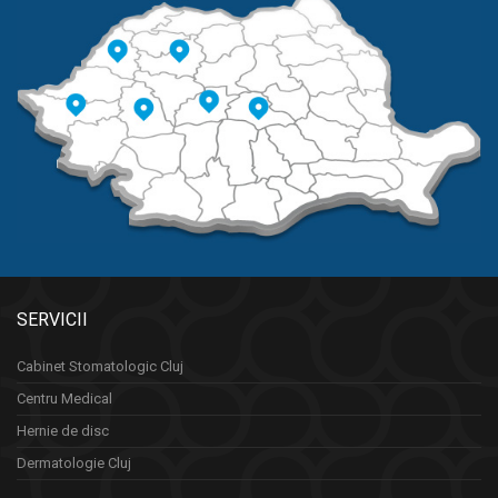
SERVICII
Cabinet Stomatologic Cluj
Centru Medical
Hernie de disc
Dermatologie Cluj