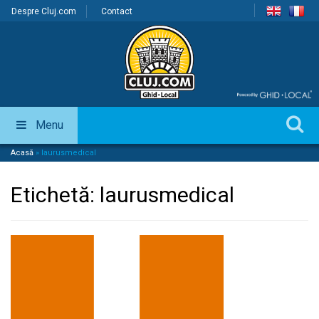
Despre Cluj.com
Contact
Menu
Acasă
»
laurusmedical
Etichetă:
laurusmedical