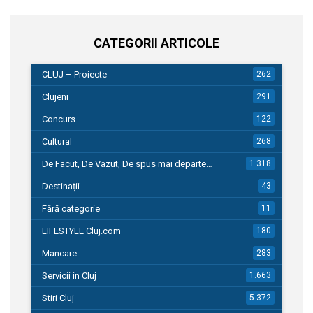
CATEGORII ARTICOLE
CLUJ – Proiecte
262
Clujeni
291
Concurs
122
Cultural
268
De Facut, De Vazut, De spus mai departe…
1.318
Destinații
43
Fără categorie
11
LIFESTYLE Cluj.com
180
Mancare
283
Servicii in Cluj
1.663
Stiri Cluj
5.372