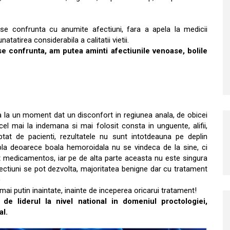
e confrunta cu anumite afectiuni, fara a apela la medicii
natatirea considerabila a calitatii vietii.
e confrunta, am putea aminti afectiunile venoase, bolile
 la un moment dat un disconfort in regiunea anala, de obicei
cel mai la indemana si mai folosit consta in unguente, alifii,
ptat de pacienti, rezultatele nu sunt intotdeauna pe deplin
pla deoarece boala hemoroidala nu se vindeca de la sine, ci
t medicamentos, iar pe de alta parte aceasta nu este singura
ectiuni se pot dezvolta, majoritatea benigne dar cu tratament
)
 mai putin inaintate, inainte de inceperea oricarui tratament!
 de liderul la nivel national in domeniul proctologiei,
al.