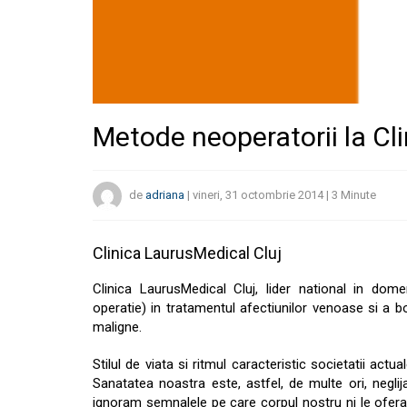
Metode neoperatorii la Cl
de
adriana
|
vineri, 31 octombrie 2014
|
3
Minute
Clinica LaurusMedical Cluj
Clinica LaurusMedical Cluj, lider national in domeni
operatie) in tratamentul afectiunilor venoase si a bo
maligne.
Stilul de viata si ritmul caracteristic societatii ac
Sanatatea noastra este, astfel, de multe ori, negli
ignoram semnalele pe care corpul nostru ni le ofera, 