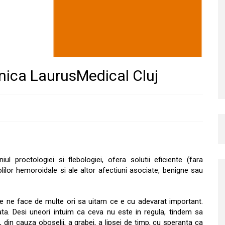
inica LaurusMedical Cluj
ul proctologiei si flebologiei, ofera solutii eficiente (fara
lilor hemoroidale si ale altor afectiuni asociate, benigne sau
tuale ne face de multe ori sa uitam ce e cu adevarat important.
jata. Desi uneori intuim ca ceva nu este in regula, tindem sa
din cauza oboselii, a grabei, a lipsei de timp, cu speranta ca