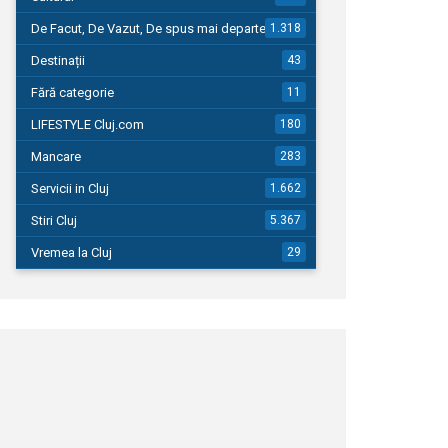
De Facut, De Vazut, De spus mai departe…
1.318
Destinații
43
Fără categorie
11
LIFESTYLE Cluj.com
180
Mancare
283
Servicii in Cluj
1.662
Stiri Cluj
5.367
Vremea la Cluj
29