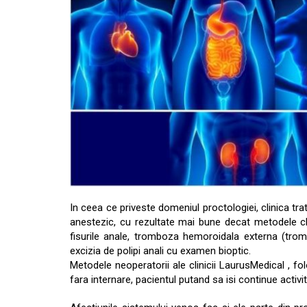
In ceea ce priveste domeniul proctologiei, clinica tr
anestezic, cu rezultate mai bune decat metodele cla
fisurile anale, tromboza hemoroidala externa (tromb
excizia de polipi anali cu examen bioptic.
Metodele neoperatorii ale clinicii LaurusMedical , f
fara internare, pacientul putand sa isi continue activ