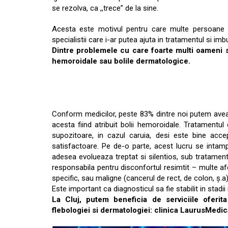
se rezolva, ca ,,trece” de la sine.
Acesta este motivul pentru care multe persoane s
specialistii care i-ar putea ajuta in tratamentul si imbu
Dintre problemele cu care foarte multi oameni s
hemoroidale sau bolile dermatologice.
Conform medicilor, peste 83% dintre noi putem avea
acesta fiind atribuit bolii hemoroidale. Tratamentul 
supozitoare, in cazul caruia, desi este bine acce
satisfactoare. Pe de-o parte, acest lucru se intam
adesea evolueaza treptat si silentios, sub tratamen
responsabila pentru disconfortul resimtit – multe af
specific, sau maligne (cancerul de rect, de colon, ș.a
Este important ca diagnosticul sa fie stabilit in stadii
La Cluj, putem beneficia de serviciile oferita
flebologiei si dermatologiei: clinica LaurusMedic