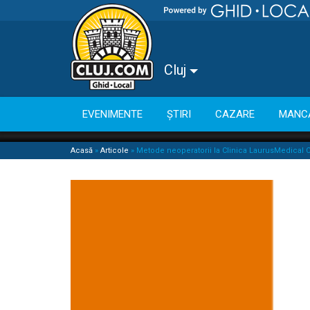
Cluj
EVENIMENTE
ȘTIRI
CAZARE
MANC
Acasă
»
Articole
»
Metode neoperatorii la Clinica LaurusMedical C