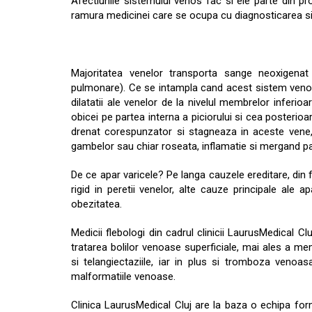
Afectiunile sistemului venos fac si ele parte din
ramura medicinei care se ocupa cu diagnosticarea si 
Majoritatea venelor transporta sange neoxigenat 
pulmonare). Ce se intampla cand acest sistem venos
dilatatii ale venelor de la nivelul membrelor inferio
obicei pe partea interna a piciorului si cea posterioa
drenat corespunzator si stagneaza in aceste vene
gambelor sau chiar roseata, inflamatie si mergand pan
De ce apar varicele? Pe langa cauzele ereditare, din 
rigid in peretii venelor, alte cauze principale ale ap
obezitatea.
Medicii flebologi din cadrul clinicii LaurusMedical C
tratarea bolilor venoase superficiale, mai ales a mem
si telangiectaziile, iar in plus si tromboza venoas
malformatiile venoase.
Clinica LaurusMedical Cluj are la baza o echipa for