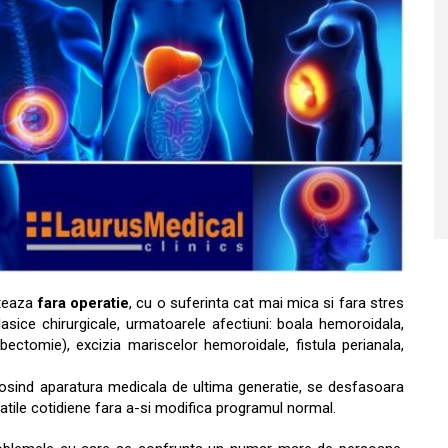
ateaza
fara operatie
, cu o suferinta cat mai mica si fara stres
sice chirurgicale, urmatoarele afectiuni: boala hemoroidala,
ectomie), excizia mariscelor hemoroidale, fistula perianala,
olosind aparatura medicala de ultima generatie, se desfasoara
itatile cotidiene fara a-si modifica programul normal.