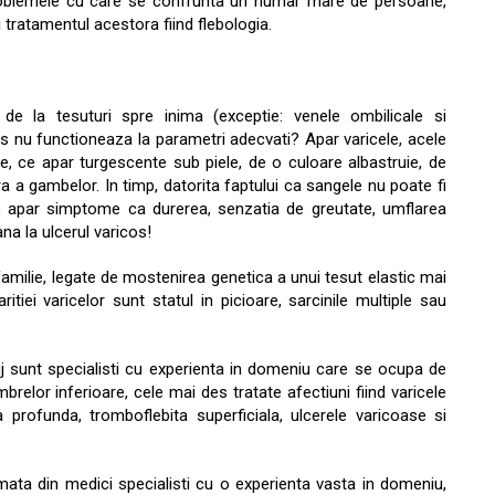
 problemele cu care se confrunta un numar mare de persoane,
tratamentul acestora fiind flebologia.
de la tesuturi spre inima (exceptie: venele ombilicale si
 nu functioneaza la parametri adecvati? Apar varicele, acele
are, ce apar turgescente sub piele, de o culoare albastruie, de
ra a gambelor. In timp, datorita faptului ca sangele nu poate fi
, apar simptome ca durerea, senzatia de greutate, umflarea
a la ulcerul varicos!
familie, legate de mostenirea genetica a unui tesut elastic mai
aritiei varicelor sunt statul in picioare, sarcinile multiple sau
luj sunt specialisti cu experienta in domeniu care se ocupa de
brelor inferioare, cele mai des tratate afectiuni fiind varicele
a profunda, tromboflebita superficiala, ulcerele varicoase si
mata din medici specialisti cu o experienta vasta in domeniu,