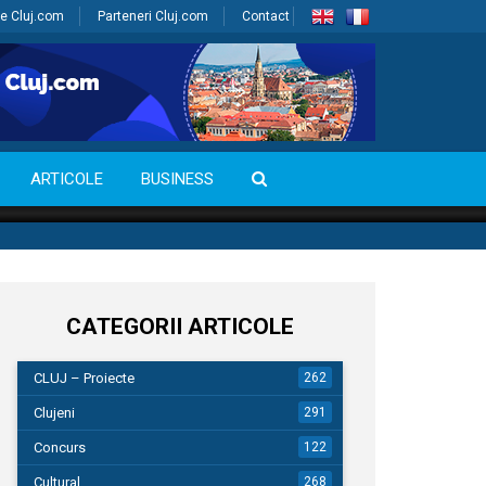
e Cluj.com
Parteneri Cluj.com
Contact
ARTICOLE
BUSINESS
CATEGORII ARTICOLE
CLUJ – Proiecte
262
Clujeni
291
Concurs
122
Cultural
268