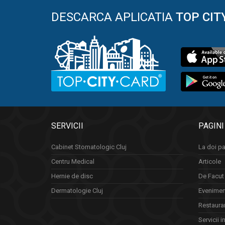
DESCARCA APLICATIA
TOP CIT
SERVICII
PAGINI
Cabinet Stomatologic Cluj
La doi pa
Centru Medical
Articole
Hernie de disc
De Facut 
Dermatologie Cluj
Eveniment
Restauran
Servicii i