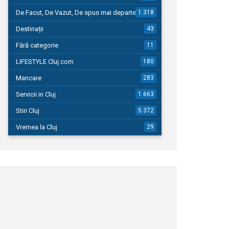
De Facut, De Vazut, De spus mai departe…
1.318
Destinații
43
Fără categorie
11
LIFESTYLE Cluj.com
180
Mancare
283
Servicii in Cluj
1.663
Stiri Cluj
5.372
Vremea la Cluj
29