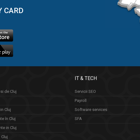
Y CARD
IT & TECH
si de Cluj
Servicii SEO
Payroll
in Cluj
Software services
e în Cluj
SFA
te in Cluj
n Cluj