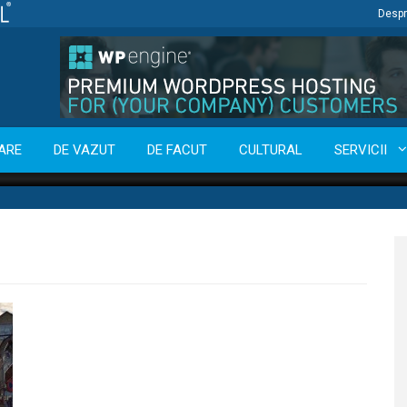
Despr
ARE
DE VAZUT
DE FACUT
CULTURAL
SERVICII