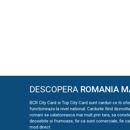
DESCOPERA
ROMANIA M
BCR City Card si Top City Card sunt carduri ce iti ofe
functioneaza la nivel national. Cardurile fiind dezvolt
romani sa calatoreasca mai mult prin tara, sa const
deosebite si frumoase, fie ca sunt comerciale, fie ca 
mod direct.