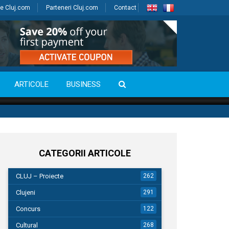
e Cluj.com
Parteneri Cluj.com
Contact
ARTICOLE
BUSINESS
CATEGORII ARTICOLE
CLUJ – Proiecte
262
Clujeni
291
Concurs
122
Cultural
268