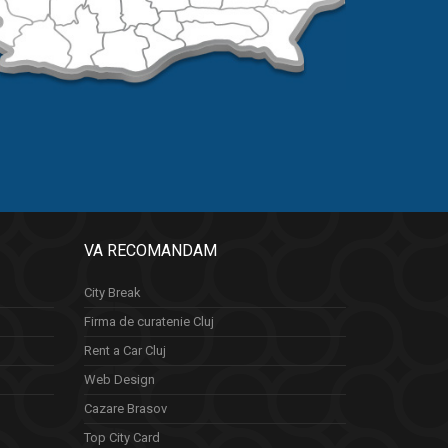
VA RECOMANDAM
City Break
Firma de curatenie Cluj
Rent a Car Cluj
Web Design
Cazare Brasov
Top City Card