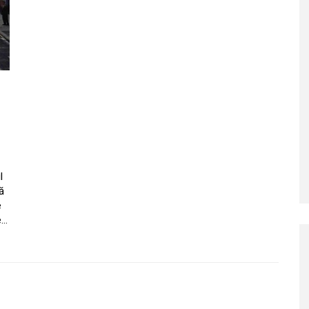
l
ă
e
e…