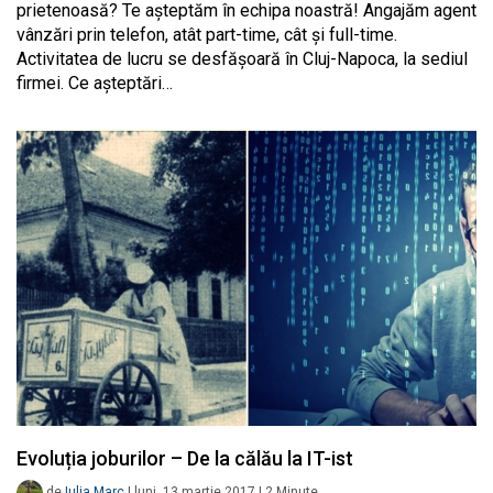
prietenoasă? Te așteptăm în echipa noastră! Angajăm agent
vânzări prin telefon, atât part-time, cât și full-time.
Activitatea de lucru se desfășoară în Cluj-Napoca, la sediul
firmei. Ce așteptări…
Evoluția joburilor – De la călău la IT-ist
de
Iulia Marc
|
luni, 13 martie 2017
|
2
Minute