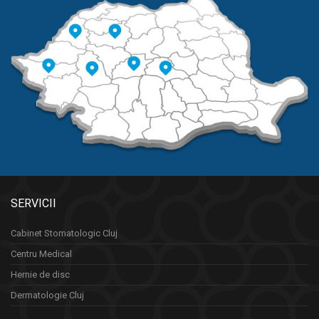
SERVICII
Cabinet Stomatologic Cluj
Centru Medical
Hernie de disc
Dermatologie Cluj