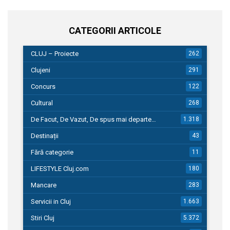
CATEGORII ARTICOLE
CLUJ – Proiecte
262
Clujeni
291
Concurs
122
Cultural
268
De Facut, De Vazut, De spus mai departe…
1.318
Destinații
43
Fără categorie
11
LIFESTYLE Cluj.com
180
Mancare
283
Servicii in Cluj
1.663
Stiri Cluj
5.372