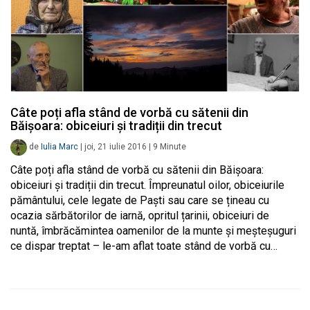
Câte poți afla stând de vorbă cu sătenii din
Băișoara: obiceiuri și tradiții din trecut
de
Iulia Marc
|
joi, 21 iulie 2016
|
9
Minute
Câte poți afla stând de vorbă cu sătenii din Băișoara:
obiceiuri și tradiții din trecut. Împreunatul oilor, obiceiurile
pământului, cele legate de Paști sau care se țineau cu
ocazia sărbătorilor de iarnă, opritul țarinii, obiceiuri de
nuntă, îmbrăcămintea oamenilor de la munte și meșteșuguri
ce dispar treptat – le-am aflat toate stând de vorbă cu…