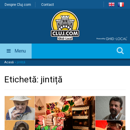
Despre Cluj.com
Contact
Menu
Acasă
»
jintiță
Etichetă:
jintiță