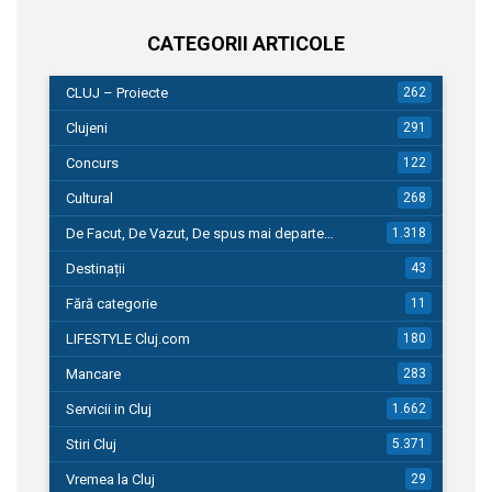
CATEGORII ARTICOLE
CLUJ – Proiecte
262
Clujeni
291
Concurs
122
Cultural
268
De Facut, De Vazut, De spus mai departe…
1.318
Destinații
43
Fără categorie
11
LIFESTYLE Cluj.com
180
Mancare
283
Servicii in Cluj
1.662
Stiri Cluj
5.371
Vremea la Cluj
29