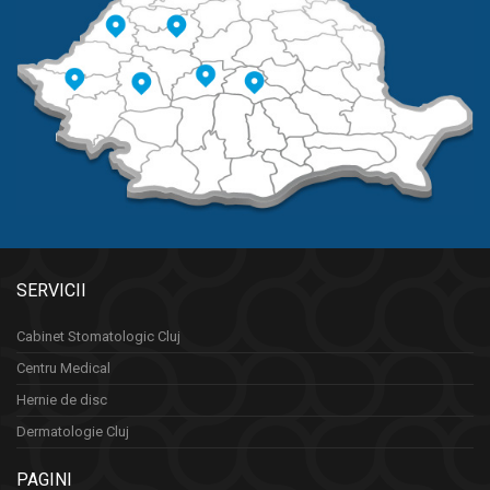
SERVICII
Cabinet Stomatologic Cluj
Centru Medical
Hernie de disc
Dermatologie Cluj
PAGINI