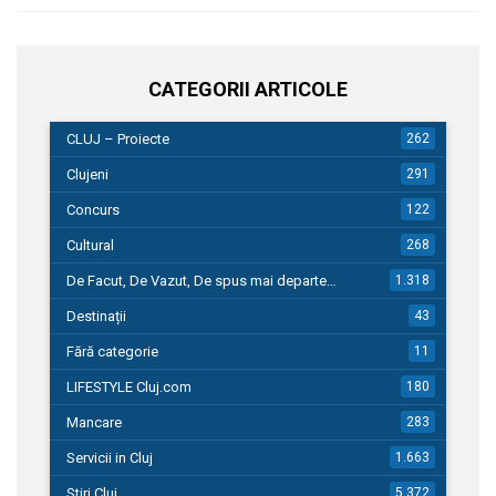
CATEGORII ARTICOLE
CLUJ – Proiecte
262
Clujeni
291
Concurs
122
Cultural
268
De Facut, De Vazut, De spus mai departe…
1.318
Destinații
43
Fără categorie
11
LIFESTYLE Cluj.com
180
Mancare
283
Servicii in Cluj
1.663
Stiri Cluj
5.372