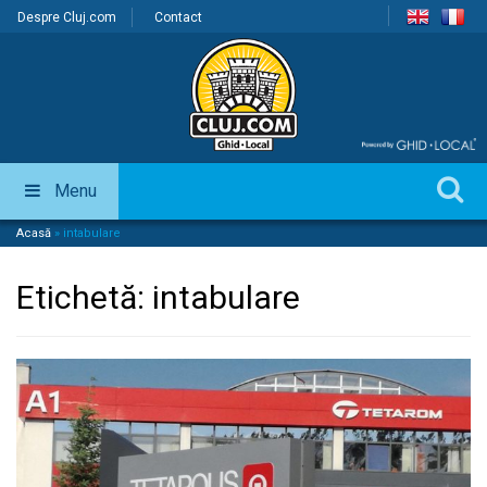
Despre Cluj.com
Contact
Menu
Acasă
»
intabulare
Etichetă:
intabulare