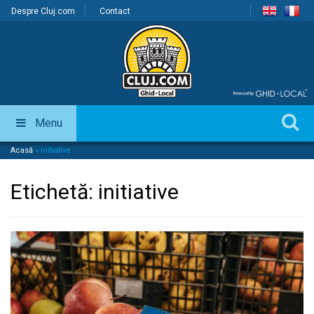
Despre Cluj.com
Contact
Menu
Acasă
»
initiative
Etichetă:
initiative