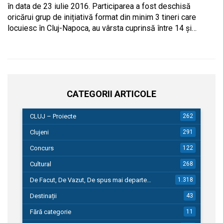
în data de 23 iulie 2016. Participarea a fost deschisă
oricărui grup de inițiativă format din minim 3 tineri care
locuiesc în Cluj-Napoca, au vârsta cuprinsă între 14 și…
CATEGORII ARTICOLE
CLUJ – Proiecte
262
Clujeni
291
Concurs
122
Cultural
268
De Facut, De Vazut, De spus mai departe…
1.318
Destinații
43
Fără categorie
11