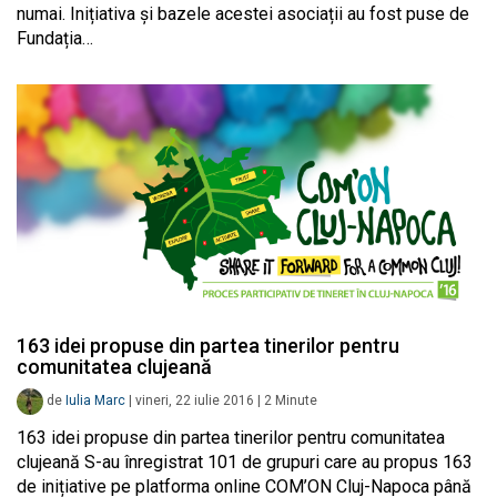
numai. Inițiativa și bazele acestei asociații au fost puse de
Fundația…
163 idei propuse din partea tinerilor pentru
comunitatea clujeană
de
Iulia Marc
|
vineri, 22 iulie 2016
|
2
Minute
163 idei propuse din partea tinerilor pentru comunitatea
clujeană S-au înregistrat 101 de grupuri care au propus 163
de inițiative pe platforma online COM’ON Cluj-Napoca până