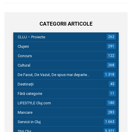
CATEGORII ARTICOLE
CLUJ – Proiecte
262
Clujeni
291
Concurs
122
Cultural
268
De Facut, De Vazut, De spus mai departe…
1.318
Destinații
43
Fără categorie
11
LIFESTYLE Cluj.com
180
Mancare
283
Servicii in Cluj
1.663
Stiri Cluj
5.372