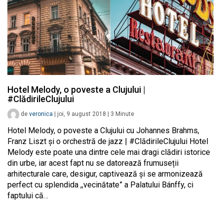
Hotel Melody, o poveste a Clujului |
#ClădirileClujului
de
veronica
|
joi, 9 august 2018
|
3
Minute
Hotel Melody, o poveste a Clujului cu Johannes Brahms,
Franz Liszt și o orchestră de jazz | #ClădirileClujului Hotel
Melody este poate una dintre cele mai dragi clădiri istorice
din urbe, iar acest fapt nu se datorează frumuseții
arhitecturale care, desigur, captivează și se armonizează
perfect cu splendida ,,vecinătate” a Palatului Bánffy, ci
faptului că…