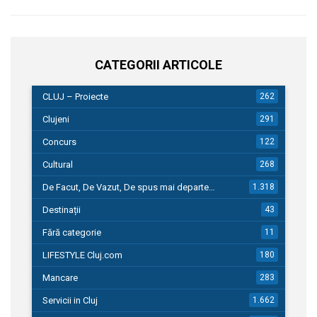
CATEGORII ARTICOLE
CLUJ – Proiecte
262
Clujeni
291
Concurs
122
Cultural
268
De Facut, De Vazut, De spus mai departe…
1.318
Destinații
43
Fără categorie
11
LIFESTYLE Cluj.com
180
Mancare
283
Servicii in Cluj
1.662