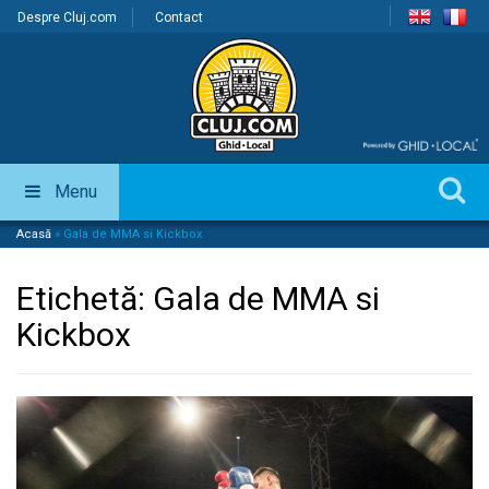
Despre Cluj.com
Contact
Menu
Acasă
»
Gala de MMA si Kickbox
Etichetă:
Gala de MMA si
Kickbox