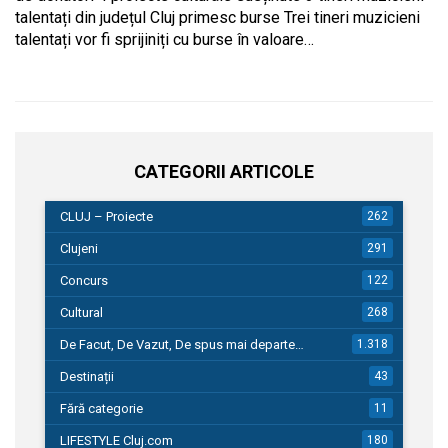
talentați din județul Cluj primesc burse Trei tineri muzicieni
talentați vor fi sprijiniți cu burse în valoare…
CATEGORII ARTICOLE
CLUJ – Proiecte
262
Clujeni
291
Concurs
122
Cultural
268
De Facut, De Vazut, De spus mai departe…
1.318
Destinații
43
Fără categorie
11
LIFESTYLE Cluj.com
180