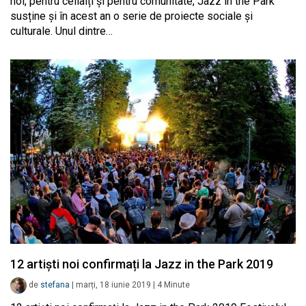
noi, pentru ceilalți și pentru comunitate, Jazz in the Park
susține și în acest an o serie de proiecte sociale și
culturale. Unul dintre…
12 artiști noi confirmați la Jazz in the Park 2019
de
stefana
|
marți, 18 iunie 2019
|
4
Minute