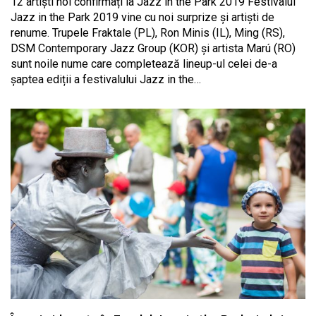
12 artiști noi confirmați la Jazz in the Park 2019 Festivalul
Jazz in the Park 2019 vine cu noi surprize și artiști de
renume. Trupele Fraktale (PL), Ron Minis (IL), Ming (RS),
DSM Contemporary Jazz Group (KOR) și artista Marú (RO)
sunt noile nume care completează lineup-ul celei de-a
șaptea ediții a festivalului Jazz in the…