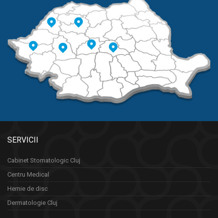
SERVICII
Cabinet Stomatologic Cluj
Centru Medical
Hernie de disc
Dermatologie Cluj