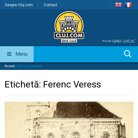
Despre Cluj.com
Contact
Menu
Acasă
»
Ferenc Veress
Etichetă:
Ferenc Veress