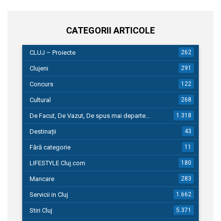
CATEGORII ARTICOLE
CLUJ – Proiecte
262
Clujeni
291
Concurs
122
Cultural
268
De Facut, De Vazut, De spus mai departe…
1.318
Destinații
43
Fără categorie
11
LIFESTYLE Cluj.com
180
Mancare
283
Servicii in Cluj
1.662
Stiri Cluj
5.371