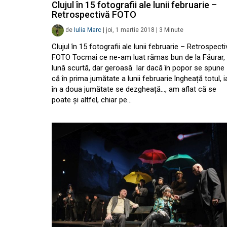
Clujul în 15 fotografii ale lunii februarie –
Retrospectivă FOTO
de
Iulia Marc
|
joi, 1 martie 2018
|
3
Minute
Clujul în 15 fotografii ale lunii februarie – Retrospecti
FOTO Tocmai ce ne-am luat rămas bun de la Făurar,
lună scurtă, dar geroasă. Iar dacă în popor se spune
că în prima jumătate a lunii februarie îngheață totul, i
în a doua jumătate se dezgheață…, am aflat că se
poate și altfel, chiar pe…