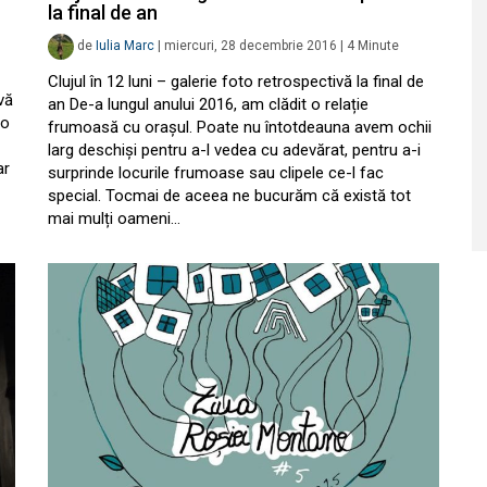
la final de an
de
Iulia Marc
|
miercuri, 28 decembrie 2016
|
4
Minute
Clujul în 12 luni – galerie foto retrospectivă la final de
vă
an De-a lungul anului 2016, am clădit o relație
 o
frumoasă cu orașul. Poate nu întotdeauna avem ochii
larg deschiși pentru a-l vedea cu adevărat, pentru a-i
ar
surprinde locurile frumoase sau clipele ce-l fac
special. Tocmai de aceea ne bucurăm că există tot
mai mulți oameni…