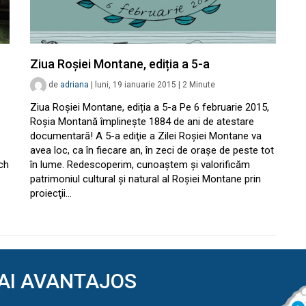
Ziua Roşiei Montane, ediția a 5-a
de
adriana
|
luni, 19 ianuarie 2015
|
2
Minute
Ziua Roşiei Montane, ediția a 5-a Pe 6 februarie 2015,
Roşia Montană împlineşte 1884 de ani de atestare
documentară! A 5-a ediţie a Zilei Roşiei Montane va
avea loc, ca în fiecare an, în zeci de oraşe de peste tot
ch
în lume. Redescoperim, cunoaştem şi valorificăm
patrimoniul cultural şi natural al Roşiei Montane prin
proiecţii…
AI AVANTAJOS