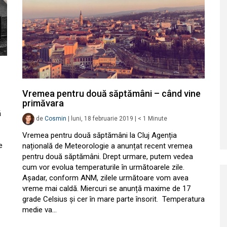
Vremea pentru două săptămâni – când vine
primăvara
ă
de
Cosmin
|
luni, 18 februarie 2019
|
< 1
Minute
Vremea pentru două săptămâni la Cluj Agenția
e
națională de Meteorologie a anunțat recent vremea
pentru două săptămâni. Drept urmare, putem vedea
cum vor evolua temperaturile în următoarele zile.
Așadar, conform ANM, zilele următoare vom avea
vreme mai caldă. Miercuri se anunță maxime de 17
grade Celsius și cer în mare parte însorit. Temperatura
medie va…