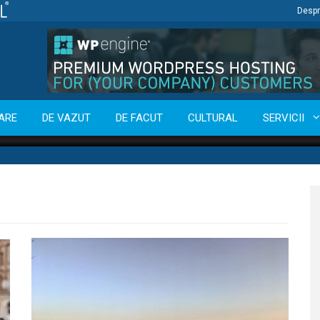
Despr
ARE
DE VAZUT
DE FACUT
CULTURAL
SERVICII