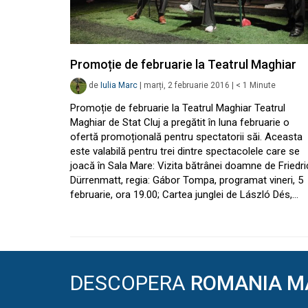
Promoție de februarie la Teatrul Maghiar
de
Iulia Marc
|
marți, 2 februarie 2016
|
< 1
Minute
Promoție de februarie la Teatrul Maghiar Teatrul
Maghiar de Stat Cluj a pregătit în luna februarie o
ofertă promoțională pentru spectatorii săi. Aceasta
este valabilă pentru trei dintre spectacolele care se
joacă în Sala Mare: Vizita bătrânei doamne de Friedri
Dürrenmatt, regia: Gábor Tompa, programat vineri, 5
februarie, ora 19.00; Cartea junglei de László Dés,…
DESCOPERA
ROMANIA M