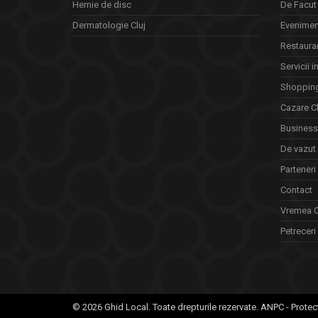
Hernie de disc
De Facut 
Dermatologie Cluj
Eveniment
Restauran
Servicii i
Shopping
Cazare Cl
Business 
De vazut
Parteneri
Contact
Vremea C
Petreceri 
© 2026 Ghid Local. Toate drepturile rezervate.
ANPC - Protec