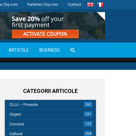
e Cluj.com
Parteneri Cluj.com
Contact
ARTICOLE
BUSINESS
CATEGORII ARTICOLE
CLUJ – Proiecte
262
Clujeni
291
Concurs
122
Cultural
268