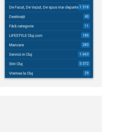
De Facut, De Vazut, De spus mai departe…
1.318
Destinații
43
Fără categorie
11
LIFESTYLE Cluj.com
180
Mancare
283
Servicii in Cluj
1.663
Stiri Cluj
5.372
Vremea la Cluj
29