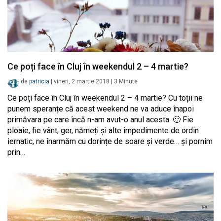
Ce poți face în Cluj în weekendul 2 – 4 martie?
de
patricia
|
vineri, 2 martie 2018
|
3
Minute
Ce poți face în Cluj în weekendul 2 – 4 martie? Cu toții ne
punem speranțe că acest weekend ne va aduce înapoi
primăvara pe care încă n-am avut-o anul acesta. 🙂 Fie
ploaie, fie vânt, ger, nămeți și alte impedimente de ordin
iernatic, ne înarmăm cu dorințe de soare și verde… și pornim
prin…