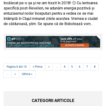
încălecat pe-o șa și ne-am trezit în 2018! 🙂 Cu lentoarea
specifică post-Revelion, ne adunăm energia pozitivă și
entuziasmul noilor începuturi pentru a vedea ce se mai
întâmplă în Clujul minunat zilele acestea. Vremea e ciudat
de călduroasă, știm. Se spune că de Bobotează vom…
Pagina 6 din 10
« Prima
«
...
4
5
6
7
8
...
»
Ultima »
CATEGORII ARTICOLE