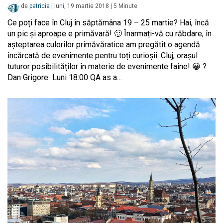
de
patricia
|
luni, 19 martie 2018
|
5
Minute
Ce poți face în Cluj în săptămâna 19 – 25 martie? Hai, încă
un pic și aproape e primăvară! 🙂 Înarmați-vă cu răbdare, în
așteptarea culorilor primăvăratice am pregătit o agendă
încărcată de evenimente pentru toți curioșii. Cluj, orașul
tuturor posibilităților în materie de evenimente faine! 😀 ?
Dan Grigore Luni 18:00 QA as a…