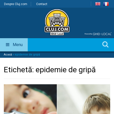
Despre Cluj.com
Contact
Menu
Acasă
»
epidemie de gripă
Etichetă:
epidemie de gripă