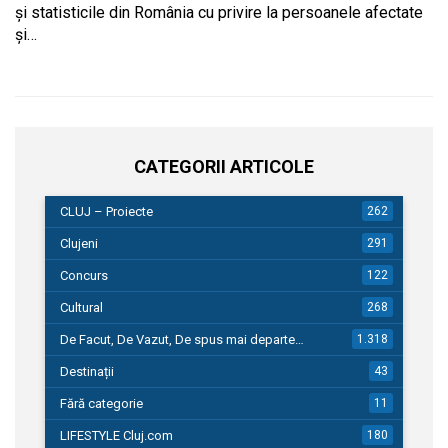
și statisticile din România cu privire la persoanele afectate
și…
CATEGORII ARTICOLE
CLUJ – Proiecte
262
Clujeni
291
Concurs
122
Cultural
268
De Facut, De Vazut, De spus mai departe…
1.318
Destinații
43
Fără categorie
11
LIFESTYLE Cluj.com
180