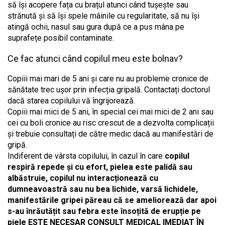
să își acopere fața cu brațul atunci când tușește sau
strănută și să își spele mâinile cu regularitate, să nu își
atingă ochii, nasul sau gura după ce a pus mâna pe
suprafețe posibil contaminate.
Ce fac atunci când copilul meu este bolnav?
Copiii mai mari de 5 ani și care nu au probleme cronice de
sănătate trec ușor prin infecția gripală. Contactați doctorul
dacă starea copilului vă îngrijorează.
Copiii mai mici de 5 ani, în special cei mai mici de 2 ani sau
cei cu boli cronice au risc crescut de a dezvolta complicații
și trebuie consultați de către medic dacă au manifestări de
gripă.
Indiferent de vârsta copilului, în cazul în care
copilul
respiră repede și cu efort, pielea este palidă sau
albăstruie, copilul nu interacționează cu
dumneavoastră sau nu bea lichide, varsă lichidele,
manifestările gripei păreau că se ameliorează dar apoi
s-au înrăutățit sau febra este însoțită de erupție pe
piele ESTE NECESAR CONSULT MEDICAL IMEDIAT ÎN