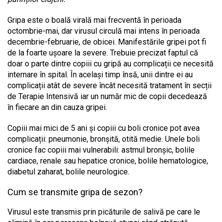
Gripa este o boală virală mai frecventă în perioada
octombrie-mai, dar virusul circulă mai intens în perioada
decembrie-februarie, de obicei. Manifestările gripei pot fi
de la foarte ușoare la severe. Trebuie precizat faptul că
doar o parte dintre copiii cu gripă au complicații ce necesită
internare în spital. În același timp însă, unii dintre ei au
complicații atât de severe încât necesită tratament în secții
de Terapie Intensivă iar un număr mic de copii decedează
în fiecare an din cauza gripei.
Copiii mai mici de 5 ani și copiii cu boli cronice pot avea
complicații: pneumonie, bronșită, otită medie. Unele boli
cronice fac copiii mai vulnerabili: astmul bronșic, bolile
cardiace, renale sau hepatice cronice, bolile hematologice,
diabetul zaharat, bolile neurologice.
Cum se transmite gripa de sezon?
Virusul este transmis prin picăturile de salivă pe care le