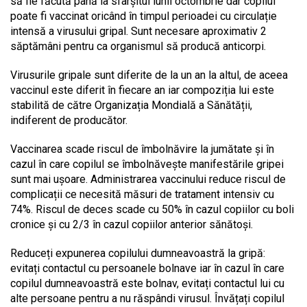
să fie făcută până la sfârșitul lunii octombrie dar copilul
poate fi vaccinat oricând în timpul perioadei cu circulație
intensă a virusului gripal. Sunt necesare aproximativ 2
săptămâni pentru ca organismul să producă anticorpi.
Virusurile gripale sunt diferite de la un an la altul, de aceea
vaccinul este diferit în fiecare an iar compoziția lui este
stabilită de către Organizația Mondială a Sănătății,
indiferent de producător.
Vaccinarea scade riscul de îmbolnăvire la jumătate și în
cazul în care copilul se îmbolnăvește manifestările gripei
sunt mai ușoare. Administrarea vaccinului reduce riscul de
complicații ce necesită măsuri de tratament intensiv cu
74%. Riscul de deces scade cu 50% în cazul copiilor cu boli
cronice și cu 2/3 în cazul copiilor anterior sănătoși.
Reduceți expunerea copilului dumneavoastră la gripă:
evitați contactul cu persoanele bolnave iar în cazul în care
copilul dumneavoastră este bolnav, evitați contactul lui cu
alte persoane pentru a nu răspândi virusul. Învățați copilul