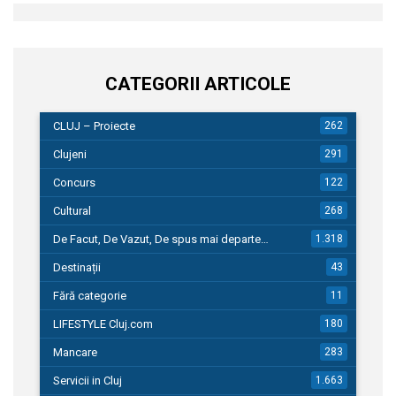
CATEGORII ARTICOLE
CLUJ – Proiecte
262
Clujeni
291
Concurs
122
Cultural
268
De Facut, De Vazut, De spus mai departe…
1.318
Destinații
43
Fără categorie
11
LIFESTYLE Cluj.com
180
Mancare
283
Servicii in Cluj
1.663