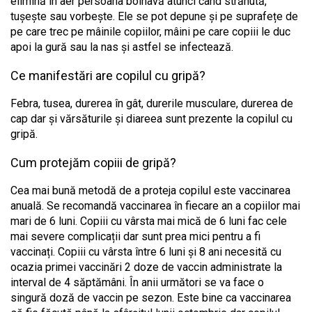
elimină în aer persoana bolnavă atunci când strănută,
tușește sau vorbește. Ele se pot depune și pe suprafețe de
pe care trec pe mâinile copiilor, mâini pe care copiii le duc
apoi la gură sau la nas și astfel se infectează.
Ce manifestări are copilul cu gripă?
Febra, tusea, durerea în gât, durerile musculare, durerea de
cap dar și vărsăturile și diareea sunt prezente la copilul cu
gripă.
Cum protejăm copiii de gripă?
Cea mai bună metodă de a proteja copilul este vaccinarea
anuală. Se recomandă vaccinarea în fiecare an a copiilor mai
mari de 6 luni. Copiii cu vârsta mai mică de 6 luni fac cele
mai severe complicații dar sunt prea mici pentru a fi
vaccinați. Copiii cu vârsta între 6 luni și 8 ani necesită cu
ocazia primei vaccinări 2 doze de vaccin administrate la
interval de 4 săptămâni. În anii următori se va face o
singură doză de vaccin pe sezon. Este bine ca vaccinarea