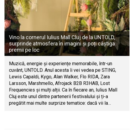
Vino la cornerul Iulius Mall Cluj de la UNTOLD,
surprinde atmosfera în imagini și poți câștiga
premii pe loc
Muzică, energie și experiențe memorabile, într-un
cuvânt, UNTOLD. Anul acesta îi vei vedea pe STING,
Lewis Capaldi, Kygo, Alan Walker, Flo RIDA, Zara
Larsson, Marshmello, Afrojack B2B R3HAB, Lost
Frequencies și mulți alții. Ca în fiecare an, Iulius Mall
Cluj este unul dintre partenerii festivalului și ți-a
pregătit mai multe surprize tematice: dacă vii la…