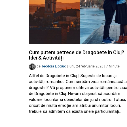
Cum putem petrece de Dragobete în Cluj?
Idei & Activități
de
Teodora Lipciuc
|
luni, 24 februarie 2020
|
7
Minute
Altfel de Dragobete în Cluj | Sugestii de locuri și
activități romantice Cum serbăm ziua românească a
dragostei? Vă propunem câteva activități pentru ziu
de Dragobete în Cluj. Ne-am obișnuit să acordăm
valoare locurilor și obiectelor din jurul nostru. Totuși,
oricât de multă emoție am atribui anumitor locuri,
trebuie să admitem că există unele particularități…