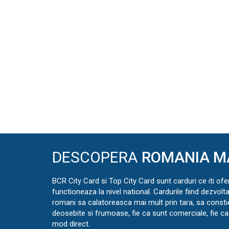
DESCOPERA
ROMANIA M
BCR City Card si Top City Card sunt carduri ce iti ofe
functioneaza la nivel national. Cardurile fiind dezvolt
romani sa calatoreasca mai mult prin tara, sa const
deosebite si frumoase, fie ca sunt comerciale, fie ca 
mod direct.