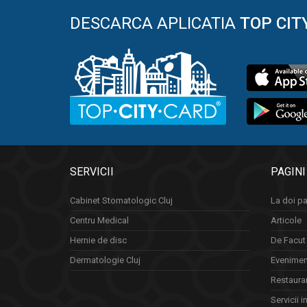
DESCARCA APLICATIA
TOP CIT
SERVICII
PAGINI
Cabinet Stomatologic Cluj
La doi pa
Centru Medical
Articole
Hernie de disc
De Facut 
Dermatologie Cluj
Eveniment
Restauran
Servicii i