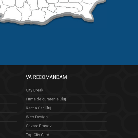
VA RECOMANDAM
City Break
Firma de curatenie Cluj
Rent a Car Cluj
Web Design
Cazare Brasov
Top City Card