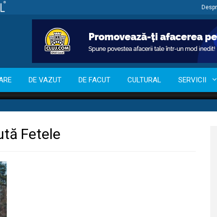
Despr
ARE
DE VAZUT
DE FACUT
CULTURAL
SERVICII
ută Fetele