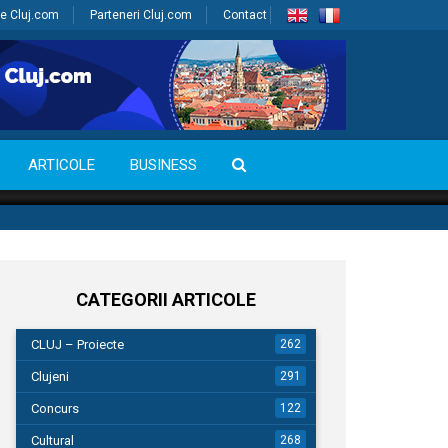
e Cluj.com
Parteneri Cluj.com
Contact
ARTICOLE
BUSINESS
CATEGORII ARTICOLE
CLUJ – Proiecte
262
Clujeni
291
Concurs
122
Cultural
268