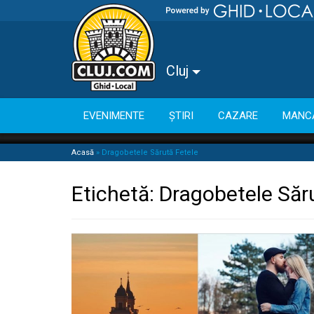
Cluj
EVENIMENTE
ȘTIRI
CAZARE
MANC
Acasă
»
Dragobetele Sărută Fetele
Etichetă:
Dragobetele Săr