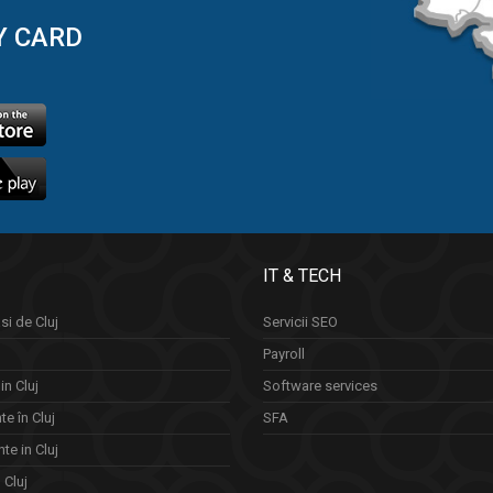
Y CARD
IT & TECH
si de Cluj
Servicii SEO
Payroll
in Cluj
Software services
e în Cluj
SFA
te in Cluj
n Cluj