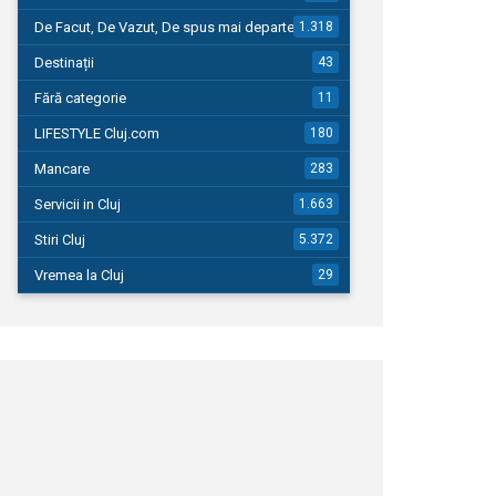
De Facut, De Vazut, De spus mai departe…
1.318
Destinații
43
Fără categorie
11
LIFESTYLE Cluj.com
180
Mancare
283
Servicii in Cluj
1.663
Stiri Cluj
5.372
Vremea la Cluj
29