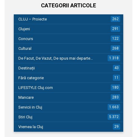
CATEGORII ARTICOLE
CLUJ – Proiecte
262
Clujeni
291
Concurs
122
Cultural
268
De Facut, De Vazut, De spus mai departe…
1.318
Destinații
43
Fără categorie
11
LIFESTYLE Cluj.com
180
Mancare
283
Servicii in Cluj
1.663
Stiri Cluj
5.372
Vremea la Cluj
29