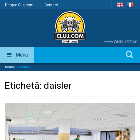
Despre Cluj.com
Contact
Menu
Acasă
»
daisler
Etichetă:
daisler