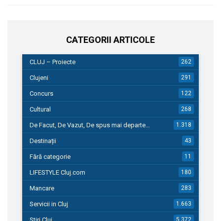
CATEGORII ARTICOLE
CLUJ – Proiecte
262
Clujeni
291
Concurs
122
Cultural
268
De Facut, De Vazut, De spus mai departe…
1.318
Destinații
43
Fără categorie
11
LIFESTYLE Cluj.com
180
Mancare
283
Servicii in Cluj
1.663
Stiri Cluj
5.372