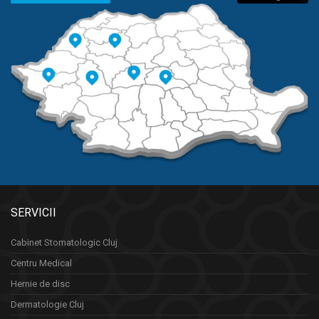
SERVICII
Cabinet Stomatologic Cluj
Centru Medical
Hernie de disc
Dermatologie Cluj