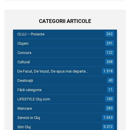
CATEGORII ARTICOLE
CLUJ – Proiecte
262
Clujeni
291
Concurs
122
Cultural
268
De Facut, De Vazut, De spus mai departe…
1.318
Destinații
43
Fără categorie
11
LIFESTYLE Cluj.com
180
Mancare
283
Servicii in Cluj
1.663
Stiri Cluj
5.372