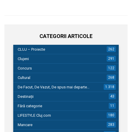
CATEGORII ARTICOLE
CLUJ – Proiecte
262
Clujeni
291
Concurs
122
Cultural
268
De Facut, De Vazut, De spus mai departe…
1.318
Destinații
43
Fără categorie
11
LIFESTYLE Cluj.com
180
Mancare
283