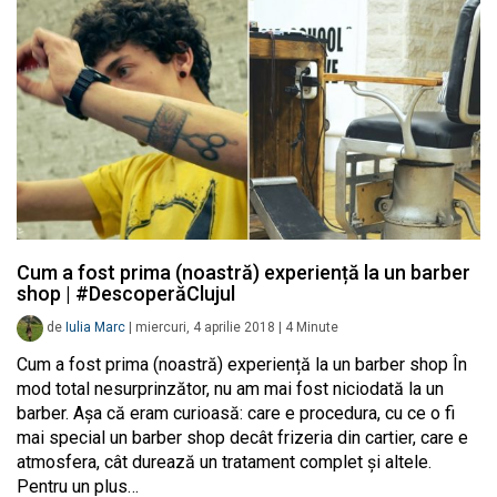
Cum a fost prima (noastră) experiență la un barber
shop | #DescoperăClujul
de
Iulia Marc
|
miercuri, 4 aprilie 2018
|
4
Minute
Cum a fost prima (noastră) experiență la un barber shop În
mod total nesurprinzător, nu am mai fost niciodată la un
barber. Așa că eram curioasă: care e procedura, cu ce o fi
mai special un barber shop decât frizeria din cartier, care e
atmosfera, cât durează un tratament complet și altele.
Pentru un plus…