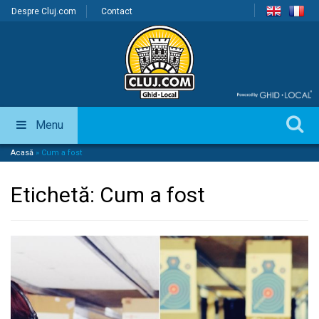
Despre Cluj.com
Contact
Menu
Acasă
»
Cum a fost
Etichetă:
Cum a fost